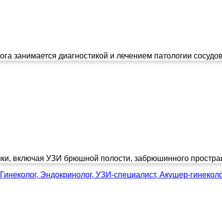
ога занимается диагностикой и лечением патологии сосудов
ки, включая УЗИ брюшной полости, забрюшинного простран
Гинеколог, Эндокринолог, УЗИ-специалист, Акушер-гинекол