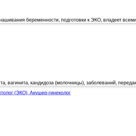
нашивания беременности, подготовки к ЭКО, владеет всеми
та, вагинита, кандидоза (молочницы), заболеваний, переда
толог (ЭКО), Акушер-гинеколог