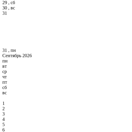
29 , сб
30 , вс
31
31 , пн
Сентябрь 2026
пн
вт
ср
чт
пт
сб
вс
1
2
3
4
5
6