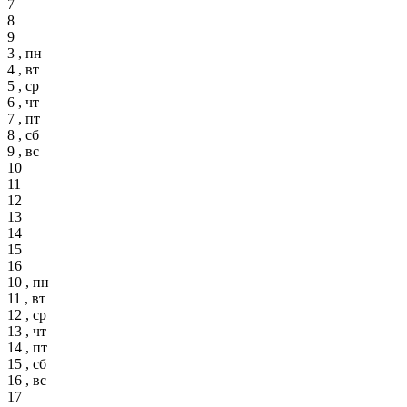
7
8
9
3 , пн
4 , вт
5 , ср
6 , чт
7 , пт
8 , сб
9 , вс
10
11
12
13
14
15
16
10 , пн
11 , вт
12 , ср
13 , чт
14 , пт
15 , сб
16 , вс
17