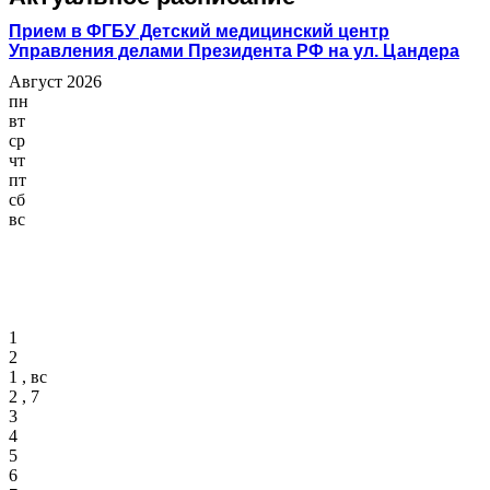
Прием в ФГБУ Детский медицинский центр
Управления делами Президента РФ на ул. Цандера
Август 2026
пн
вт
ср
чт
пт
сб
вс
1
2
1 , вс
2 , 7
3
4
5
6