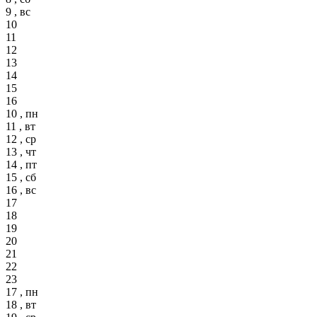
9 , вс
10
11
12
13
14
15
16
10 , пн
11 , вт
12 , ср
13 , чт
14 , пт
15 , сб
16 , вс
17
18
19
20
21
22
23
17 , пн
18 , вт