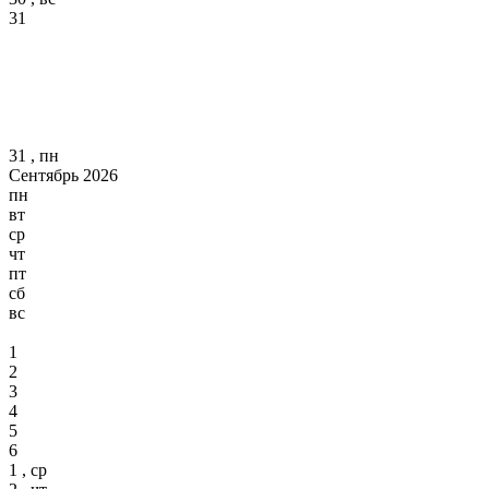
31
31 , пн
Сентябрь 2026
пн
вт
ср
чт
пт
сб
вс
1
2
3
4
5
6
1 , ср