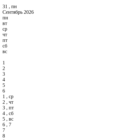
31 , пн
Сентябрь 2026
пн
вт
ср
чт
пт
сб
вс
1
2
3
4
5
6
1 , ср
2 , чт
3 , пт
4 , сб
5 , вс
6 , 7
7
8