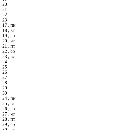
20
21
22
23
17 , пн
18 , вт
19 , ср
20 , чт
21 , пт
22 , сб
23 , вс
24
25
26
27
28
29
30
24 , пн
25 , вт
26 , ср
27 , чт
28 , пт
29 , сб
30 , вс