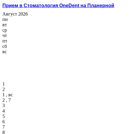
Прием в Стоматология OneDent на Планерной
Август 2026
пн
вт
ср
чт
пт
сб
вс
1
2
1 , вс
2 , 7
3
4
5
6
7
8