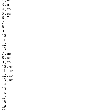
2 , чт
3 , пт
4 , сб
5 , вс
6 , 7
7
8
9
10
11
12
13
7 , пн
8 , вт
9 , ср
10 , чт
11 , пт
12 , сб
13 , вс
14
15
16
17
18
19