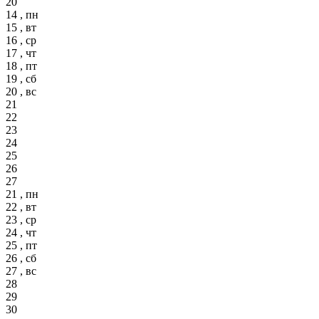
20
14 , пн
15 , вт
16 , ср
17 , чт
18 , пт
19 , сб
20 , вс
21
22
23
24
25
26
27
21 , пн
22 , вт
23 , ср
24 , чт
25 , пт
26 , сб
27 , вс
28
29
30