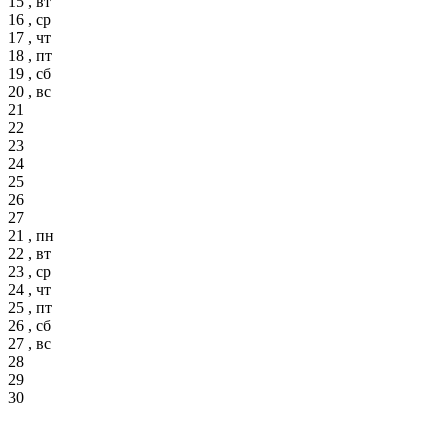
15 , вт
16 , ср
17 , чт
18 , пт
19 , сб
20 , вс
21
22
23
24
25
26
27
21 , пн
22 , вт
23 , ср
24 , чт
25 , пт
26 , сб
27 , вс
28
29
30