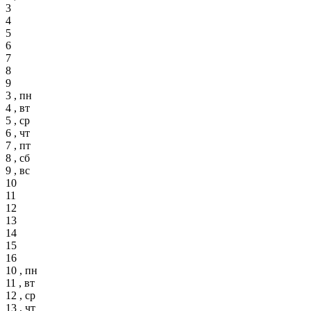
3
4
5
6
7
8
9
3 , пн
4 , вт
5 , ср
6 , чт
7 , пт
8 , сб
9 , вс
10
11
12
13
14
15
16
10 , пн
11 , вт
12 , ср
13 , чт