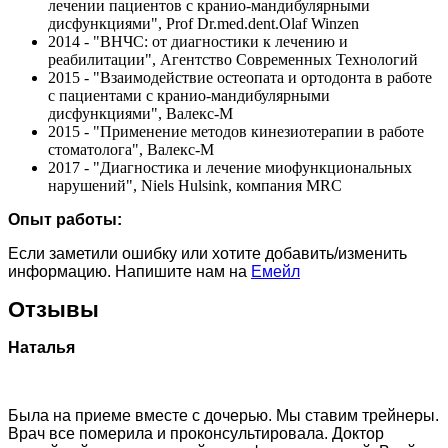
лечении пациентов с краниo-мандибулярными
дисфункциями", Prof Dr.med.dent.Olaf Winzen
2014 - "ВНЧС: от диагностики к лечению и
реабилитации", Агентство Современных Технологий
2015 - "Взаимодействие остeопaтa и оpтодонтa в работе
с пациентами с кранио-мандибулярными
дисфункциями", Валекс-М
2015 - "Применение методов кинeзиотepaпии в работе
стоматолога", Валекс-М
2017 - "Диагностика и лечение миофункциональных
нарушений", Niels Hulsink, компания MRC
Опыт работы:
Если заметили ошибку или хотите добавить/изменить
информацию. Напишите нам на
Емейл
Отзывы
Наталья
Была на приеме вместе с дочерью. Мы ставим трейнеры.
Врач все померила и проконсультировала. Доктор