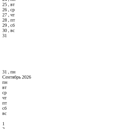
25 , вт
26 , ср
27 , чт
28 , пт
29 , сб
30 , вс
31
31 , пн
Сентябрь 2026
пн
вт
ср
чт
пт
сб
вс
1
2