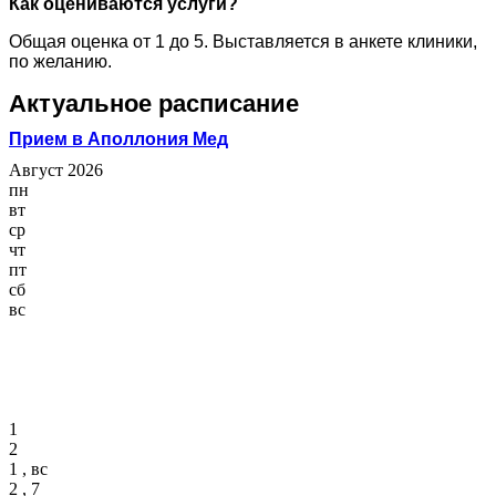
Как оцениваются услуги?
Общая оценка от 1 до 5. Выставляется в анкете клиники,
по желанию.
Актуальное расписание
Прием в Аполлония Мед
Август 2026
пн
вт
ср
чт
пт
сб
вс
1
2
1 , вс
2 , 7