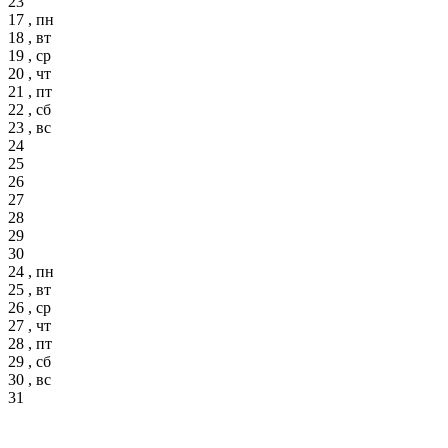
23
17 , пн
18 , вт
19 , ср
20 , чт
21 , пт
22 , сб
23 , вс
24
25
26
27
28
29
30
24 , пн
25 , вт
26 , ср
27 , чт
28 , пт
29 , сб
30 , вс
31