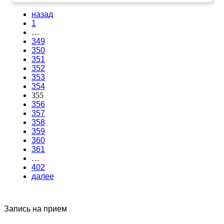
назад
1
…
349
350
351
352
353
354
355
356
357
358
359
360
361
…
402
далее
Запись на прием