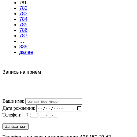
781
782
783
784
785
786
787
…
839
далее
Запись на прием
Ваше имя:
Дата рождения:
Телефон: