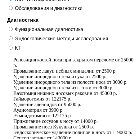
Обследования и диагностики
Диагностика
Функциональная диагностика
Эндоскопические методы исследования
КТ
Репозиция костей носа при закрытом переломе
от
25000
р.
Промывание лакун небных миндалин
от
2500 р.
Удаление инородного тела из уха
от
2500 р.
Удаление инородного тела из полости носа
от
3000 р.
Удаление инородного тела из глотки
от
3000 р.
Вазотомия нижних носовых раковин
от
45000 р.
Гайморотомия
от
122175 р.
Удаление аденоидов
от
95000 р.
Аудиометрия
от
3900 р.
Этмоидотомия
от
122175 р.
Прижигание сосудов в носу
от
14000 р.
Промывание носа Кукушка
от
2500 р.
Эндоскопическое удаление полипов в носу
от
119000 р.
Септопластика
от
143000 р.