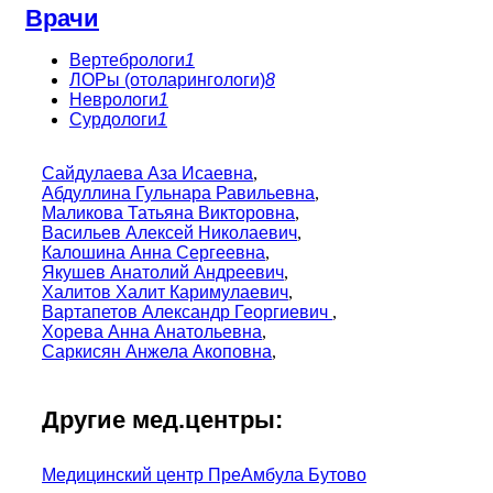
Врачи
Вертебрологи
1
ЛОРы (отоларингологи)
8
Неврологи
1
Сурдологи
1
Сайдулаева Аза Исаевна
,
Абдуллина Гульнара Равильевна
,
Маликова Татьяна Викторовна
,
Васильев Алексей Николаевич
,
Калошина Анна Сергеевна
,
Якушев Анатолий Андреевич
,
Халитов Халит Каримулаевич
,
Вартапетов Александр Георгиевич
,
Хорева Анна Анатольевна
,
Саркисян Анжела Акоповна
,
Другие мед.центры:
Медицинский центр ПреАмбула Бутово