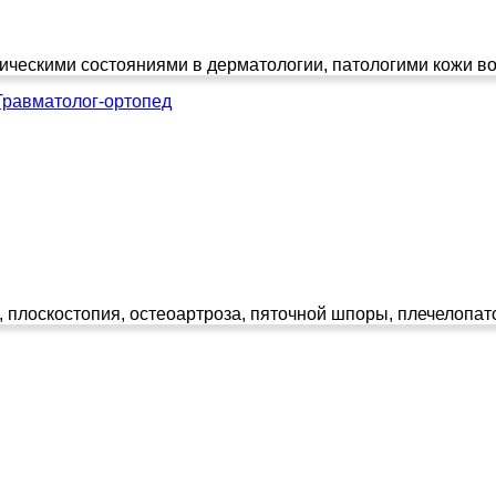
ческими состояниями в дерматологии, патологими кожи вол
Травматолог-ортопед
 плоскостопия, остеоартроза, пяточной шпоры, плечелопаточ