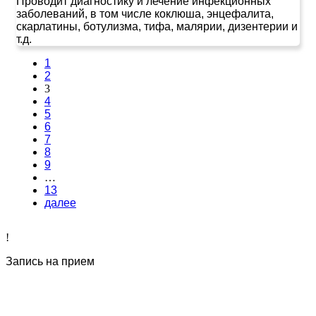
Проводит диагностику и лечение инфекционных
заболеваний, в том числе коклюша, энцефалита,
скарлатины, ботулизма, тифа, малярии, дизентерии и
т.д.
1
2
3
4
5
6
7
8
9
…
13
далее
!
Запись на прием