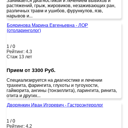
Занимается диагностикой и лечением вывихов и
растяжений, грыж, жировиков, незаживающих ран,
различных травм и ушибов, фурункулов, язв,
нарывов и...
Бояринова Марина Евгеньевна - ЛОР
(отоларинголог)
1
/
0
Рейтинг: 4.3
Стаж 13 лет
Прием от 3300 Руб.
Специализируется на диагностике и лечении
трахеита, фарингита, глухоты и тугоухости,
гайморита, ангины (тонзиллита), ларингита, ринита,
отита и других...
Дворянкин Иван Игоревич - Гастроэнтеролог
1
/
0
Рейтинг: 4.2