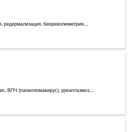
я, редермализация, биореволюметрия,...
с, ВПЧ (папилломавирус), уреаплазмоз,...