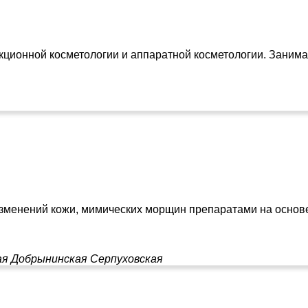
кционной косметологии и аппаратной косметологии. Занимае
енений кожи, мимических морщин препаратами на основе бо
ая
Добрынинская
Серпуховская