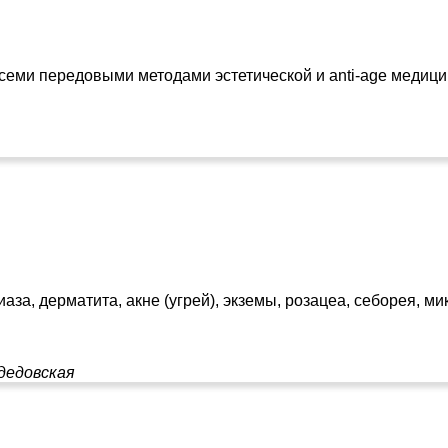
еми передовыми методами эстетической и anti-age медици
а, дерматита, акне (угрей), экземы, розацеа, себорея, ми
дедовская