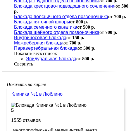
Блокада грудного отдела позвоночника
от 700 р.
Блокада крестцово-подвздошного сочленения
от 500
р.
Блокада поясничного отдела позвоночника
от 700 р.
Блокада пяточной шпоры
от 800 р.
Блокада семенного канатика
от 500 р.
Блокада шейного отдела позвоночника
от 700 р.
Внутриносовая блокада
от 150 р.
Межреберная блокада
от 700 р.
Паравертебральная блокада
от 500 р.
Показать весь список
Эпидуральная блокада
от 800 р.
Свернуть
Показать на карте
Клиника №1 в Люблино
5
1555 отзывов
многопрофильный медицинский центр