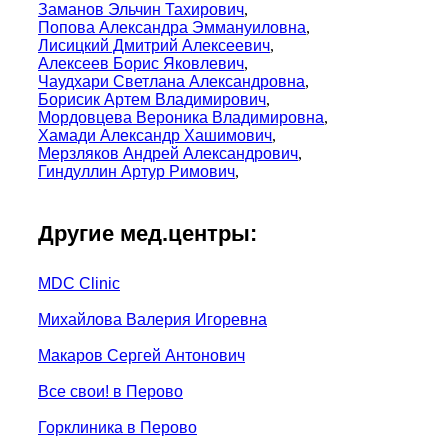
Заманов Эльчин Тахирович
,
Попова Александра Эммануиловна
,
Лисицкий Дмитрий Алексеевич
,
Алексеев Борис Яковлевич
,
Чаудхари Светлана Александровна
,
Борисик Артем Владимирович
,
Мордовцева Вероника Владимировна
,
Хамади Александр Хашимович
,
Мерзляков Андрей Александрович
,
Гиндуллин Артур Римович
,
Другие мед.центры:
MDC Clinic
Михайлова Валерия Игоревна
Макаров Сергей Антонович
Все свои! в Перово
Горклиника в Перово