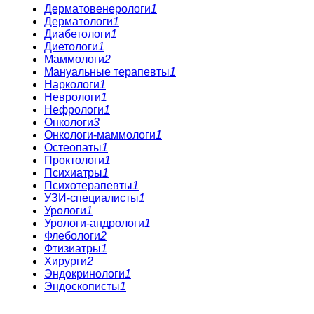
Дерматовенерологи
1
Дерматологи
1
Диабетологи
1
Диетологи
1
Маммологи
2
Мануальные терапевты
1
Наркологи
1
Неврологи
1
Нефрологи
1
Онкологи
3
Онкологи-маммологи
1
Остеопаты
1
Проктологи
1
Психиатры
1
Психотерапевты
1
УЗИ-специалисты
1
Урологи
1
Урологи-андрологи
1
Флебологи
2
Фтизиатры
1
Хирурги
2
Эндокринологи
1
Эндоскописты
1