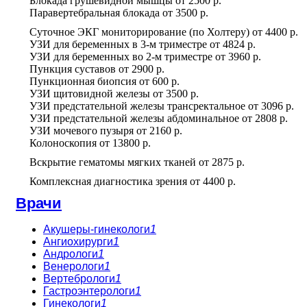
Блокада грушевидной мышцы
от
2500 р.
Паравертебральная блокада
от
3500 р.
Суточное ЭКГ мониторирование (по Холтеру)
от
4400 р.
УЗИ для беременных в 3-м триместре
от
4824 р.
УЗИ для беременных во 2-м триместре
от
3960 р.
Пункция суставов
от
2900 р.
Пункционная биопсия
от
600 р.
УЗИ щитовидной железы
от
3500 р.
УЗИ предстательной железы трансректальное
от
3096 р.
УЗИ предстательной железы абдоминальное
от
2808 р.
УЗИ мочевого пузыря
от
2160 р.
Колоноскопия
от
13800 р.
Вскрытие гематомы мягких тканей
от
2875 р.
Комплексная диагностика зрения
от
4400 р.
Врачи
Акушеры-гинекологи
1
Ангиохирурги
1
Андрологи
1
Венерологи
1
Вертебрологи
1
Гастроэнтерологи
1
Гинекологи
1