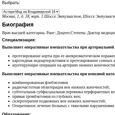
Выбрать:
Москва, 1, д. 18, корп. 1
Шоссе Энтузиастов,
Шоссе Энтузиас
Биография
Врач высшей категории, Ранг: Доцент,Степень: Доктор медицин
Специализация:
Выполняет оперативные вмешательства при артериальной 
протезирование аорты при ее аневризматическом пораже
каротидная эндоартерэктомия и протезирование сонных 
шунтирующие операции на артериях нижних конечносте
Выполняет оперативные вмешательства при венозной пато
комбинированная флебэктомия
радиочастотная облитерация вен нижних конечностей;
субтотальная субфасциальная перевязка перфорантных ве
прямая тромбэктомия из глубоких вен;
склеротерапия подкожных вен нижних конечностей;
Оперативное лечение больных с тяжелыми нарушениями ри
Образование: