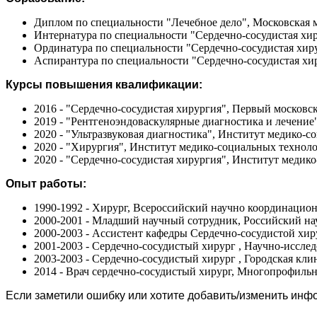
Диплом по специальности "Лечебное дело", Московская м
Интернатура по специальности "Сердечно-сосудистая хир
Ординатура по специальности "Сердечно-сосудистая хиру
Аспирантура по специальности "Сердечно-сосудистая хир
Курсы повышения квалификации:
2016 - "Сердечно-сосудистая хирургия", Первый москов
2019 - "Рентгеноэндоваскулярные диагностика и лечени
2020 - "Ультразвуковая диагностика", Институт медик
2020 - "Хирургия", Институт медико-социальных тех
2020 - "Сердечно-сосудистая хирургия", Институт ме
Опыт работы:
1990-1992 - Хирург, Всероссийский научно координацио
2000-2001 - Младший научный сотрудник, Российский н
2000-2003 - Ассистент кафедры Сердечно-сосудистой хи
2001-2003 - Сердечно-сосудистый хирург , Научно-иссле
2003-2003 - Сердечно-сосудистый хирург , Городская кл
2014 - Врач сердечно-сосудистый хирург, Многопрофиль
Если заметили ошибку или хотите добавить/изменить ин