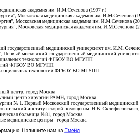
едицинская академия им. И.М.Сеченова (1997 г.)
ургия", Московская медицинская академия им. И.М.Сеченова (19
ргия", Московская медицинская академия им. И.М.Сеченова (200
ургия", Московская медицинская академия им. И.М.Сеченова (20
ский государственный медицинский университет им. И.М. Сечен
е", Первый московский государственный медицинский университ
о-социальных технологий ФГБОУ ВО МГУПП
нологий ФГБОУ ВО МГУПП
дико-социальных технологий ФГБОУ ВО МГУПП
нный центр, город Москва
аучный центр хирургии РАМН, город Москва
рургии № 1, Первый Московский государственный медицинский 
довательский институт скорой помощи им. Н.В. Склифосовского,
иническая больница №81, город Москва
ные медицинские центры , город Москва
формацию. Напишите нам на
Емейл