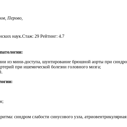
тов,
Перово,
ских наук.Стаж: 29 Рейтинг: 4.7
патологии:
нии из мини-доступа, шунтирование брюшной аорты при синдро
артерий при ишемической болезни головного мозга;
й.
логии:
н;
тма: синдром слабости синусового узла, атриовентрикулярная 