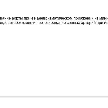
ование аорты при ее аневризматическом поражении из мин
 эндоартерэктомия и протезирование сонных артерий при 