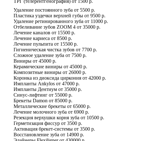
ТРГ (телерентгенография)
от
1500 р.
Удаление постоянного зуба
от
5500 р.
Пластика уздечки верхней губы
от
9500 р.
Удаление ретинированного зуба
от
11000 р.
Отбеливание зубов ZOOM 4
от
35000 р.
Лечение каналов
от
15500 р.
Лечение кариеса
от
8500 р.
Лечение пульпита
от
15500 р.
Гигиеническая чистка зубов
от
7700 р.
Сложное удаление зуба
от
7500 р.
Виниры
от
45000 р.
Керамические виниры
от
45000 р.
Композитные виниры
от
26000 р.
Коронка из диоксида циркония
от
42000 р.
Импланты Ankylos
от
47000 р.
Импланты Дентиум
от
35000 р.
Синус-лифтинг
от
55000 р.
Брекеты Damon
от
85000 р.
Металлические брекеты
от
65000 р.
Лечение молочного зуба
от
6900 р.
Резекция верхушки корня зуба
от
10500 р.
Герметизация фиссур
от
3500 р.
Активация брекет-системы
от
3500 р.
Восстановление зуба
от
14900 р.
Элайнеры Flexiligner
от
430000 р.