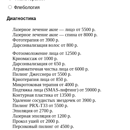
Флебология
Диагностика
Лазерное лечение акне — лицо
от
5500 р.
Лазерное лечение акне — спина
от
8000 р.
Фототерапия
от
3900 р.
Дарсонвализация волос
от
800 р.
Фотоомоложение лица
от
12500 р.
Криомассаж
от
1000 р.
Дарсонвализация
от
650 р.
Атравматичная чистка лица
от
6000 р.
Пилинг Джесснера
от
5500 р.
Криотерапия лица
от
850 р.
Микротоковая терапия
от
4000 р.
Подтяжка лица (SMAS-лифтинг)
от
59000 р.
Контурная пластика
от
13500 р.
Удаление сосудистых звездочек
от
3900 р.
Пилинг PRX-T33
от
5500 р.
Эпиляция
от
2700 р.
Лазерная эпиляция
от
1200 р.
Прокол ушей
от
2000 р.
Персиковый пилинг
от
4500 р.