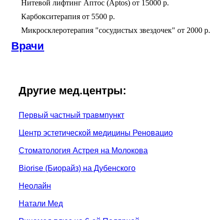
Нитевой лифтинг Аптос (Aptos)
от
15000 р.
Карбокситерапия
от
5500 р.
Микросклеротерапия "сосудистых звездочек"
от
2000 р.
Врачи
Другие мед.центры:
Первый частный травмпункт
Центр эстетической медицины Реновацио
Стоматология Астрея на Молокова
Biorise (Биорайз) на Дубенского
Неолайн
Натали Мед