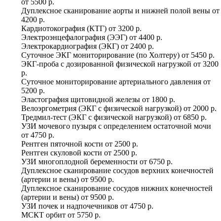
от
5500 р.
Дуплексное сканирование аорты и нижней полой вены
от
4200 р.
Кардиотокография (КТГ)
от
3200 р.
Электроэнцефалография (ЭЭГ)
от
4400 р.
Электрокардиография (ЭКГ)
от
2400 р.
Суточное ЭКГ мониторирование (по Холтеру)
от
5450 р.
ЭКГ-проба с дозированной физической нагрузкой
от
3200
р.
Суточное мониторирование артериального давления
от
5200 р.
Эластография щитовидной железы
от
1800 р.
Велоэргометрия (ЭКГ с физической нагрузкой)
от
2000 р.
Тредмил-тест (ЭКГ с физической нагрузкой)
от
6850 р.
УЗИ мочевого пузыря с определением остаточной мочи
от
4750 р.
Рентген пяточной кости
от
2500 р.
Рентген скуловой кости
от
2500 р.
УЗИ многоплодной беременности
от
6750 р.
Дуплексное сканирование сосудов верхних конечностей
(артерии и вены)
от
9500 р.
Дуплексное сканирование сосудов нижних конечностей
(артерии и вены)
от
9500 р.
УЗИ почек и надпочечников
от
4750 р.
МСКТ орбит
от
5750 р.