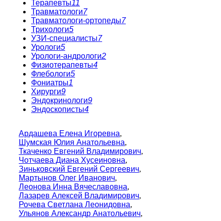
Терапевты
11
Травматологи
7
Травматологи-ортопеды
7
Трихологи
5
УЗИ-специалисты
7
Урологи
5
Урологи-андрологи
2
Физиотерапевты
4
Флебологи
5
Фониатры
1
Хирурги
9
Эндокринологи
9
Эндоскописты
4
Ардашева Елена Игоревна
,
Шумская Юлия Анатольевна
,
Ткаченко Евгений Владимирович
,
Чотчаева Диана Хусеиновна
,
Зиньковский Евгений Сергеевич
,
Мартынов Олег Иванович
,
Леонова Инна Вячеславовна
,
Лазарев Алексей Владимирович
,
Рочева Светлана Леонидовна
,
Ульянов Александр Анатольевич
,