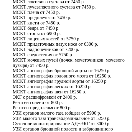
МСКТ локтевого сустава
от
7450 р.
МСКТ лучезапястного сустава
от
7450 р.
МСКТ плеча
от
7450 р.
МСКТ предплечья
от
7450 р.
МСКТ кисти
от
7450 р.
МСКТ бедра
от
7450 р.
МСКТ стопы
от
6900 р.
МСКТ лицевых костей
от
5750 р.
МСКТ придаточных пазух носа
от
6300 р.
МСКТ надпочечников
от
7200 р.
МСКТ средостения
от
5750 р.
МСКТ мочевых путей (почек, мочеточников, мочевого
пузыря)
от
7450 р.
МСКТ ангиография брюшной аорты
от
16250 р.
МСКТ ангиография головного мозга
от
16250 р.
МСКТ ангиография грудной аорты
от
16250 р.
МСКТ ангиография легких
от
16250 р.
МСКТ ангиография шеи
от
16250 р.
ЭКГ с расшифровкой
от
2400 р.
Рентген голени
от
800 р.
Рентген предплечья
от
800 р.
УЗИ органов малого таза (общее)
от
5900 р.
УЗИ малого таза трансабдоминальное
от
5250 р.
Суточное мониторирование АД+ЭКГ
от
3000 р.
УЗИ органов брюшной полости и забрюшинного