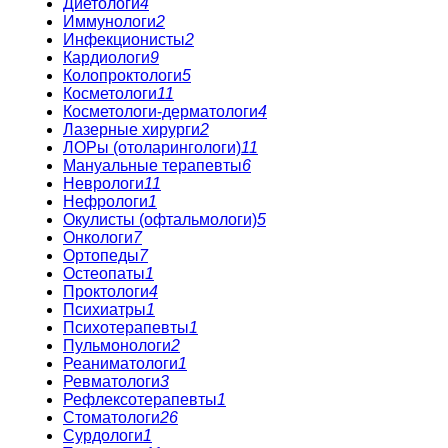
Диетологи
4
Иммунологи
2
Инфекционисты
2
Кардиологи
9
Колопроктологи
5
Косметологи
11
Косметологи-дерматологи
4
Лазерные хирурги
2
ЛОРы (отоларингологи)
11
Мануальные терапевты
6
Неврологи
11
Нефрологи
1
Окулисты (офтальмологи)
5
Онкологи
7
Ортопеды
7
Остеопаты
1
Проктологи
4
Психиатры
1
Психотерапевты
1
Пульмонологи
2
Реаниматологи
1
Ревматологи
3
Рефлексотерапевты
1
Стоматологи
26
Сурдологи
1