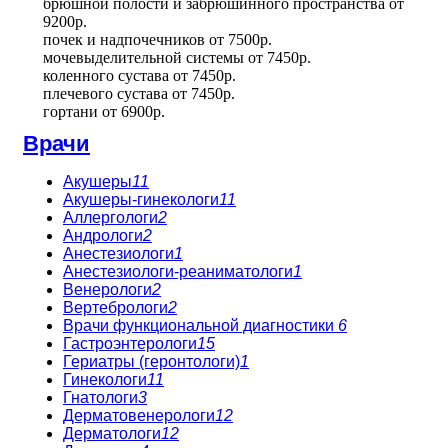
брюшной полости и забрюшинного пространства
от
9200р.
почек и надпочечников
от
7500р.
мочевыделительной системы
от
7450р.
коленного сустава
от
7450р.
плечевого сустава
от
7450р.
гортани
от
6900р.
Врачи
Акушеры
11
Акушеры-гинекологи
11
Аллергологи
2
Андрологи
2
Анестезиологи
1
Анестезиологи-реаниматологи
1
Венерологи
2
Вертебрологи
2
Врачи функциональной диагностики
6
Гастроэнтерологи
15
Гериатры (геронтологи)
1
Гинекологи
11
Гнатологи
3
Дерматовенерологи
12
Дерматологи
12