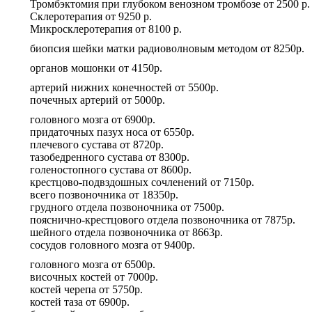
Тромбэктомия при глубоком венозном тромбозе
от
2500 р.
Склеротерапия
от
9250 р.
Микросклеротерапия
от
8100 р.
биопсия шейки матки радиоволновым методом
от
8250р.
органов мошонки
от
4150р.
артерий нижних конечностей
от
5500р.
почечных артерий
от
5000р.
головного мозга
от
6900р.
придаточных пазух носа
от
6550р.
плечевого сустава
от
8720р.
тазобедренного сустава
от
8300р.
голеностопного сустава
от
8600р.
крестцово-подвздошных сочленений
от
7150р.
всего позвоночника
от
18350р.
грудного отдела позвоночника
от
7500р.
пояснично-крестцового отдела позвоночника
от
7875р.
шейного отдела позвоночника
от
8663р.
сосудов головного мозга
от
9400р.
головного мозга
от
6500р.
височных костей
от
7000р.
костей черепа
от
5750р.
костей таза
от
6900р.