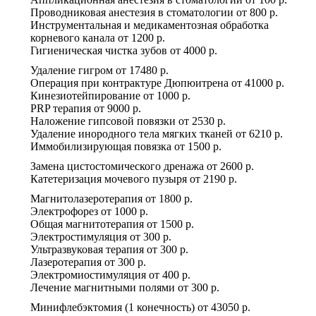
Проводниковая анестезия в стоматологии
от
800 р.
Инструментальная и медикаментозная обработка
корневого канала
от
1200 р.
Гигиеническая чистка зубов
от
4000 р.
Удаление гигром
от
17480 р.
Операция при контрактуре Дюпюитрена
от
41000 р.
Кинезиотейпирование
от
1000 р.
PRP терапия
от
9000 р.
Наложение гипсовой повязки
от
2530 р.
Удаление инородного тела мягких тканей
от
6210 р.
Иммобилизирующая повязка
от
1500 р.
Замена цистостомического дренажа
от
2600 р.
Катетеризация мочевого пузыря
от
2190 р.
Магнитолазеротерапия
от
1800 р.
Электрофорез
от
1000 р.
Общая магнитотерапия
от
1500 р.
Электростимуляция
от
300 р.
Ультразвуковая терапия
от
300 р.
Лазеротерапия
от
300 р.
Электромиостимуляция
от
400 р.
Лечение магнитными полями
от
300 р.
Минифлебэктомия (1 конечность)
от
43050 р.