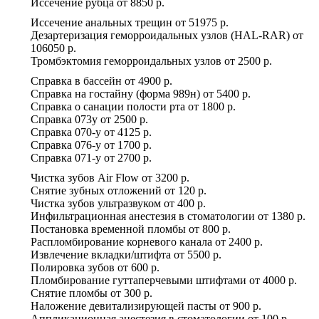
Иссечение рубца
от
8850 р.
Иссечение анальных трещин
от
51975 р.
Дезартеризация геморроидальных узлов (HAL-RAR)
от
106050 р.
Тромбэктомия геморроидальных узлов
от
2500 р.
Справка в бассейн
от
4900 р.
Справка на гостайну (форма 989н)
от
5400 р.
Справка о санации полости рта
от
1800 р.
Справка 073у
от
2500 р.
Справка 070-у
от
4125 р.
Справка 076-у
от
1700 р.
Справка 071-у
от
2700 р.
Чистка зубов Air Flow
от
3200 р.
Снятие зубных отложений
от
120 р.
Чистка зубов ультразвуком
от
400 р.
Инфильтрационная анестезия в стоматологии
от
1380 р.
Постановка временной пломбы
от
800 р.
Распломбирование корневого канала
от
2400 р.
Извлечение вкладки/штифта
от
5500 р.
Полировка зубов
от
600 р.
Пломбирование гуттаперчевыми штифтами
от
4000 р.
Снятие пломбы
от
300 р.
Наложение девитализирующей пасты
от
900 р.
Аппликационная анестезия в стоматологии
от
100 р.