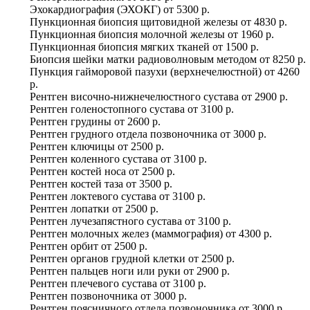
Эхокардиография (ЭХОКГ)
от
5300 р.
Пункционная биопсия щитовидной железы
от
4830 р.
Пункционная биопсия молочной железы
от
1960 р.
Пункционная биопсия мягких тканей
от
1500 р.
Биопсия шейки матки радиоволновым методом
от
8250 р.
Пункция гайморовой пазухи (верхнечелюстной)
от
4260
р.
Рентген височно-нижнечелюстного сустава
от
2900 р.
Рентген голеностопного сустава
от
3100 р.
Рентген грудины
от
2600 р.
Рентген грудного отдела позвоночника
от
3000 р.
Рентген ключицы
от
2500 р.
Рентген коленного сустава
от
3100 р.
Рентген костей носа
от
2500 р.
Рентген костей таза
от
3500 р.
Рентген локтевого сустава
от
3100 р.
Рентген лопатки
от
2500 р.
Рентген лучезапястного сустава
от
3100 р.
Рентген молочных желез (маммография)
от
4300 р.
Рентген орбит
от
2500 р.
Рентген органов грудной клетки
от
2500 р.
Рентген пальцев ноги или руки
от
2900 р.
Рентген плечевого сустава
от
3100 р.
Рентген позвоночника
от
3000 р.
Рентген поясничного отдела позвоночника
от
3000 р.