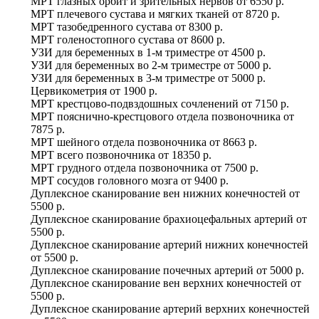
МРТ глазных орбит и зрительных нервов
от
6550 р.
МРТ плечевого сустава и мягких тканей
от
8720 р.
МРТ тазобедренного сустава
от
8300 р.
МРТ голеностопного сустава
от
8600 р.
УЗИ для беременных в 1-м триместре
от
4500 р.
УЗИ для беременных во 2-м триместре
от
5000 р.
УЗИ для беременных в 3-м триместре
от
5000 р.
Цервикометрия
от
1900 р.
МРТ крестцово-подвздошных сочленений
от
7150 р.
МРТ пояснично-крестцового отдела позвоночника
от
7875 р.
МРТ шейного отдела позвоночника
от
8663 р.
МРТ всего позвоночника
от
18350 р.
МРТ грудного отдела позвоночника
от
7500 р.
МРТ сосудов головного мозга
от
9400 р.
Дуплексное сканирование вен нижних конечностей
от
5500 р.
Дуплексное сканирование брахиоцефальных артерий
от
5500 р.
Дуплексное сканирование артерий нижних конечностей
от
5500 р.
Дуплексное сканирование почечных артерий
от
5000 р.
Дуплексное сканирование вен верхних конечностей
от
5500 р.
Дуплексное сканирование артерий верхних конечностей