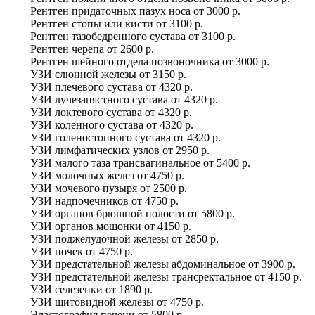
Рентген придаточных пазух носа
от
3000 р.
Рентген стопы или кисти
от
3100 р.
Рентген тазобедренного сустава
от
3100 р.
Рентген черепа
от
2600 р.
Рентген шейного отдела позвоночника
от
3000 р.
УЗИ слюнной железы
от
3150 р.
УЗИ плечевого сустава
от
4320 р.
УЗИ лучезапястного сустава
от
4320 р.
УЗИ локтевого сустава
от
4320 р.
УЗИ коленного сустава
от
4320 р.
УЗИ голеностопного сустава
от
4320 р.
УЗИ лимфатических узлов
от
2950 р.
УЗИ малого таза трансвагинальное
от
5400 р.
УЗИ молочных желез
от
4750 р.
УЗИ мочевого пузыря
от
2500 р.
УЗИ надпочечников
от
4750 р.
УЗИ органов брюшной полости
от
5800 р.
УЗИ органов мошонки
от
4150 р.
УЗИ поджелудочной железы
от
2850 р.
УЗИ почек
от
4750 р.
УЗИ предстательной железы абдоминальное
от
3900 р.
УЗИ предстательной железы трансректальное
от
4150 р.
УЗИ селезенки
от
1890 р.
УЗИ щитовидной железы
от
4750 р.
Эластография печени
от
5800 р.