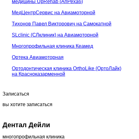
медицины UpRehab (АпРехаб)
МедЦентрСервис на Авиамоторной
Тихонов Павел Викторович на Самокатной
SLclinic (СЛклиник) на Авиамоторной
Многопрофильная клиника Кеамед
Ортека Авиамоторная
Ортодонтическая клиника OrthoLike (ОртоЛайк)
на Красноказарменной
Записаться
вы хотите записаться
Дентал Дейли
многопрофильная клиника