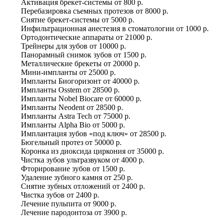
Активация брекет-системы
от
800 р.
Перебазировка съемных протезов
от
8000 р.
Снятие брекет-системы
от
5000 р.
Инфильтрационная анестезия в стоматологии
от
1000 р.
Ортодонтические аппараты
от
21000 р.
Трейнеры для зубов
от
10000 р.
Панорамный снимок зубов
от
1500 р.
Металлические брекеты
от
20000 р.
Мини-импланты
от
25000 р.
Импланты Биогоризонт
от
40000 р.
Импланты Osstem
от
28500 р.
Импланты Nobel Biocare
от
60000 р.
Импланты Neodent
от
28500 р.
Импланты Astra Tech
от
75000 р.
Импланты Alpha Bio
от
5000 р.
Имплантация зубов «под ключ»
от
28500 р.
Бюгельный протез
от
50000 р.
Коронка из диоксида циркония
от
35000 р.
Чистка зубов ультразвуком
от
4000 р.
Фторирование зубов
от
1500 р.
Удаление зубного камня
от
250 р.
Снятие зубных отложений
от
2400 р.
Чистка зубов
от
2400 р.
Лечение пульпита
от
9000 р.
Лечение пародонтоза
от
3900 р.