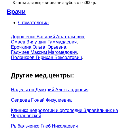
Каппы для выравнивания зубов
от
6000 р.
Врачи
Стоматологи
5
Дорошенко Василий Анатольевич
,
Омаев Зияутдин Гаммадаевич
,
Ерочкина Ольга Юрьевна
,
Гаджиев Максим Магомедович
,
Полонкоев Гирихан Бексолтович
,
Другие мед.центры:
Надельсон Дмитрий Александрович
Сеидова Гюнай Физулиевна
Клиника неврологии и ортопедии ЗдравКлиник на
Чертановской
Рыбальченко Глеб Николаевич