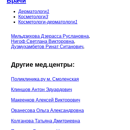
Врачи
Дерматологи
1
Косметологи
3
Косметологи-дерматологи
1
Мильдзихова Дзерасса Руслановна
,
Нигоф Светлана Викторовна
,
Дузмухамбетов Ринат Ситанович
,
Другие мед.центры:
Поликлиника.ру м. Смоленская
Клиншов Антон Эдуардович
Макеенков Алексей Викторович
Ованесова Ольга Александровна
Колганова Татьяна Дмитриевна