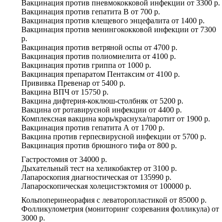
Вакцинация против пневмококковой инфекции
от
3300 р.
Вакцинация против гепатита В
от
700 р.
Вакцинация против клещевого энцефалита
от
1400 р.
Вакцинация против менингококковой инфекции
от
7300
р.
Вакцинация против ветряной оспы
от
4700 р.
Вакцинация против полиомиелита
от
4100 р.
Вакцинация против гриппа
от
1000 р.
Вакцинация препаратом Пентаксим
от
4100 р.
Прививка Превенар
от
5400 р.
Вакцина ВПЧ
от
15750 р.
Вакцина дифтерия-коклюш-столбняк
от
5200 р.
Вакцина от ротавирусной инфекции
от
4400 р.
Комплексная вакцина корь/краснуха/паротит
от
1900 р.
Вакцинация против гепатита А
от
1700 р.
Вакцина против герпесвирусной инфекции
от
5700 р.
Вакцинация против брюшного тифа
от
800 р.
Гастростомия
от
34000 р.
Дыхательный тест на хеликобактер
от
3100 р.
Лапароскопия диагностическая
от
135990 р.
Лапароскопическая холецистэктомия
от
100000 р.
Кольпоперинеорафия с леваторопластикой
от
85000 р.
Фолликулометрия (мониторинг созревания фолликула)
от
3000 р.