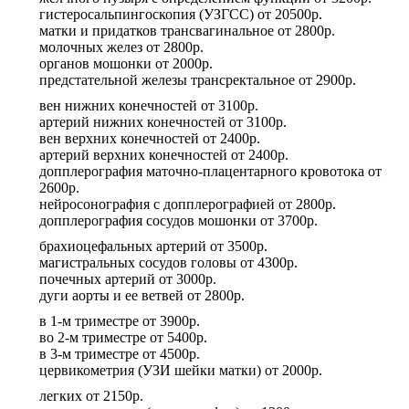
гистеросальпингоскопия (УЗГСС)
от
20500р.
матки и придатков трансвагинальное
от
2800р.
молочных желез
от
2800р.
органов мошонки
от
2000р.
предстательной железы трансректальное
от
2900р.
вен нижних конечностей
от
3100р.
артерий нижних конечностей
от
3100р.
вен верхних конечностей
от
2400р.
артерий верхних конечностей
от
2400р.
допплерография маточно-плацентарного кровотока
от
2600р.
нейросонография с допплерографией
от
2800р.
допплерография сосудов мошонки
от
3700р.
брахиоцефальных артерий
от
3500р.
магистральных сосудов головы
от
4300р.
почечных артерий
от
3000р.
дуги аорты и ее ветвей
от
2800р.
в 1-м триместре
от
3900р.
во 2-м триместре
от
5400р.
в 3-м триместре
от
4500р.
цервикометрия (УЗИ шейки матки)
от
2000р.
легких
от
2150р.