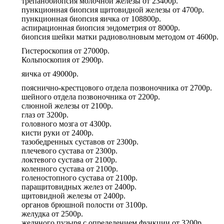
трепанобиопсия молочной железы
от
23400р.
пункционная биопсия щитовидной железы
от
4700р.
пункционная биопсия яичка
от
108800р.
аспирационная биопсия эндометрия
от
8000р.
биопсия шейки матки радиоволновым методом
от
4600р.
Гистероскопия
от
27000р.
Кольпоскопия
от
2900р.
яичка
от
49000р.
пояснично-крестцового отдела позвоночника
от
2700р.
шейного отдела позвоночника
от
2200р.
слюнной железы
от
2100р.
глаз
от
3200р.
головного мозга
от
4300р.
кисти руки
от
2400р.
тазобедренных суставов
от
2300р.
плечевого сустава
от
2300р.
локтевого сустава
от
2100р.
коленного сустава
от
2100р.
голеностопного сустава
от
2100р.
паращитовидных желез
от
2400р.
щитовидной железы
от
2400р.
органов брюшной полости
от
3100р.
желудка
от
2500р.
желчного пузыря с определением функции
от
3200р.