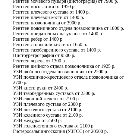
Рентген мочевого пузыря (цистография)
от
7900 р.
Рентген носоглотки
от
1950 р.
Рентген плечевого сустава
от
1400 р.
Рентген плечевой кости
от
1400 р.
Рентген позвоночника
от
3900 р.
Рентген поясничного отдела позвоночника
от
1800 р.
Рентген придаточных пазух носа
от
1400 р.
Рентген ребер
от
1400 р.
Рентген стопы или кисти
от
1650 р.
Рентген тазобедренного сустава
от
1400 р.
Цистоуретрография
от
9500 р.
Рентген черепа
от
1300 р.
Рентген шейного отдела позвоночника
от
1925 р.
УЗИ шейного отдела позвоночника
от
2200 р.
УЗИ пояснично-крестцового отдела позвоночника
от
2700 р.
УЗИ кисти руки
от
2400 р.
УЗИ тазобедренных суставов
от
2300 р.
УЗИ слюнной железы
от
2100 р.
УЗИ плечевого сустава
от
2300 р.
УЗИ локтевого сустава
от
2100 р.
УЗИ коленного сустава
от
2100 р.
УЗИ желудка
от
2500 р.
УЗИ голеностопного сустава
от
2100 р.
Гистеросальпингоскопия (УЗГСС)
от
20500 р.