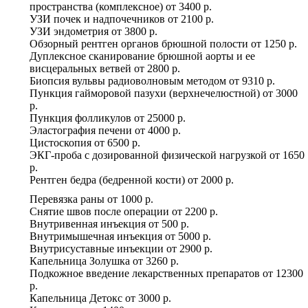
пространства (комплексное)
от
3400 р.
УЗИ почек и надпочечников
от
2100 р.
УЗИ эндометрия
от
3800 р.
Обзорный рентген органов брюшной полости
от
1250 р.
Дуплексное сканирование брюшной аорты и ее
висцеральных ветвей
от
2800 р.
Биопсия вульвы радиоволновым методом
от
9310 р.
Пункция гайморовой пазухи (верхнечелюстной)
от
3000
р.
Пункция фолликулов
от
25000 р.
Эластография печени
от
4000 р.
Цистоскопия
от
6500 р.
ЭКГ-проба с дозированной физической нагрузкой
от
1650
р.
Рентген бедра (бедренной кости)
от
2000 р.
Перевязка раны
от
1000 р.
Снятие швов после операции
от
2200 р.
Внутривенная инъекция
от
500 р.
Внутримышечная инъекция
от
5000 р.
Внутрисуставные инъекции
от
2900 р.
Капельница Золушка
от
3260 р.
Подкожное введение лекарственных препаратов
от
12300
р.
Капельница Детокс
от
3000 р.