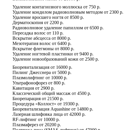
Удаление контагиозного моллюска
от
750 р.
Удаление кондилом радиоволновым методом
от
2300 р.
Удаление вросшего ногтя
от
8500 р.
Дерматоскопия
от
2200 р.
Радиоволновое удаление папиллом
от
6500 р.
Пересадка волос
от
110 р.
Вскрытие абсцесса
от
8000 р.
Мезотерапия волос
от
6400 р.
Вскрытие флегмоны
от
8000 р.
Удаление ногтевой пластинки
от
9400 р.
Удаление новообразований кожи
от
2500 р.
Биоревитализация
от
16000 р.
Пилинг Джесснера
от
5000 р.
Плазмолифтинг
от
10000 р.
Ультрафонофорез
от
800 р.
Кавитация
от
2900 р.
Классический общий массаж
от
4500 р.
Биорепарация
от
21500 р.
Процедура «Коллост»
от
19300 р.
Биоревитализация Aquashine
от
14800 р.
Лазерная шлифовка лица
от
42000 р.
RF-лифтинг
от
10000 р.
Плазмаферез
от
20200 р.
Подтяжка лица (SMAS-лифтинг)
от
47000 р.