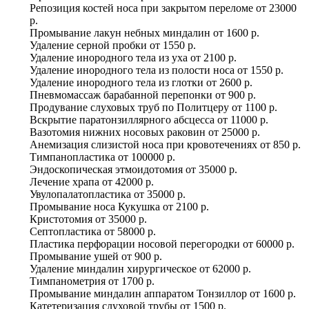
Репозиция костей носа при закрытом переломе
от
23000
р.
Промывание лакун небных миндалин
от
1600 р.
Удаление серной пробки
от
1550 р.
Удаление инородного тела из уха
от
2100 р.
Удаление инородного тела из полости носа
от
1550 р.
Удаление инородного тела из глотки
от
2600 р.
Пневмомассаж барабанной перепонки
от
900 р.
Продувание слуховых труб по Политцеру
от
1100 р.
Вскрытие паратонзиллярного абсцесса
от
11000 р.
Вазотомия нижних носовых раковин
от
25000 р.
Анемизация слизистой носа при кровотечениях
от
850 р.
Тимпанопластика
от
100000 р.
Эндоскопическая этмоидотомия
от
35000 р.
Лечение храпа
от
42000 р.
Увулопалатопластика
от
35000 р.
Промывание носа Кукушка
от
2100 р.
Кристотомия
от
35000 р.
Септопластика
от
58000 р.
Пластика перфорации носовой перегородки
от
60000 р.
Промывание ушей
от
900 р.
Удаление миндалин хирургическое
от
62000 р.
Тимпанометрия
от
1700 р.
Промывание миндалин аппаратом Тонзиллор
от
1600 р.
Катетеризация слуховой трубы
от
1500 р.