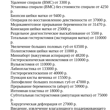
Удаление спирали (ВМС)
от
3300 р.
Установка спирали (ВМС) без стоимости спирали
от
4250
р.
Биопсия шейки матки
от
9400 р.
Операция по восстановлению девственности
от
37000 р.
Медикаментозное прерывание беременности
от
31470 р.
Конизация шейки матки
от
25000 р.
Раздельное диагностическое выскабливание
от
5500 р.
Тотальная гистерэктомия (экстирпация матки)
от
110000
р.
Увеличение больших половых губ
от
63500 р.
Полипэктомия шейки матки
от
11000 р.
Миниаборт (вакуумная аспирация)
от
48200 р.
Гистероскопическая миомэктомия
от
110000 р.
Вульвэктомия
от
110000 р.
Лабиопластика
от
133000 р.
Гистерорезектоскопия
от
40000 р.
Пункция кисты яичника
от
15500 р.
Липофилинг больших половых губ
от
47000 р.
Прерывание беременности (аборт)
от
59900 р.
Интимная пластика
от
18000 р.
Субтотальная гистерэктомия (ампутация матки)
от
75000
р.
Хирургическая дефлорация
от
27000 р.
Введение, извлечение влагалищного поддерживающего