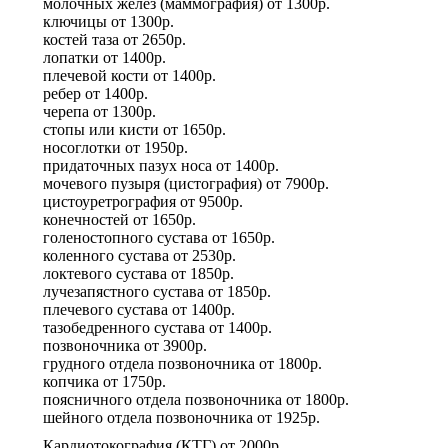
молочных желез (маммография)
от
1300р.
ключицы
от
1300р.
костей таза
от
2650р.
лопатки
от
1400р.
плечевой кости
от
1400р.
ребер
от
1400р.
черепа
от
1300р.
стопы или кисти
от
1650р.
носоглотки
от
1950р.
придаточных пазух носа
от
1400р.
мочевого пузыря (цистография)
от
7900р.
цистоуретрография
от
9500р.
конечностей
от
1650р.
голеностопного сустава
от
1650р.
коленного сустава
от
2530р.
локтевого сустава
от
1850р.
лучезапястного сустава
от
1850р.
плечевого сустава
от
1400р.
тазобедренного сустава
от
1400р.
позвоночника
от
3900р.
грудного отдела позвоночника
от
1800р.
копчика
от
1750р.
поясничного отдела позвоночника
от
1800р.
шейного отдела позвоночника
от
1925р.
Кардиотокография (КТГ)
от
2000р.