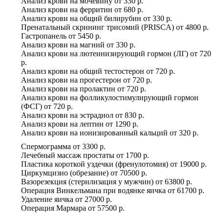
Анализ крови на мочевину
от
330 р.
Анализ крови на ферритин
от
680 р.
Анализ крови на общий билирубин
от
330 р.
Пренатальный скрининг трисомий (PRISCA)
от
4800 р.
Гастропанель
от
5450 р.
Анализ крови на магний
от
330 р.
Анализ крови на лютеинизирующий гормон (ЛГ)
от
720
р.
Анализ крови на общий тестостерон
от
720 р.
Анализ крови на прогестерон
от
720 р.
Анализ крови на пролактин
от
720 р.
Анализ крови на фолликулостимулирующий гормон
(ФСГ)
от
720 р.
Анализ крови на эстрадиол
от
830 р.
Анализ крови на лептин
от
1290 р.
Анализ крови на ионизированный кальций
от
320 р.
Спермограмма
от
3300 р.
Лечебный массаж простаты
от
1700 р.
Пластика короткой уздечки (френулотомия)
от
19000 р.
Циркумцизио (обрезание)
от
70500 р.
Вазорезекция (стерилизация у мужчин)
от
63800 р.
Операция Винкельмана при водянке яичка
от
61700 р.
Удаление яичка
от
27000 р.
Операция Мармара
от
57500 р.