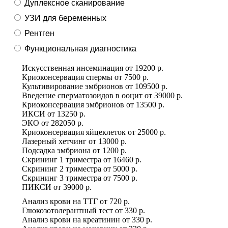
Дуплексное сканирование
УЗИ для беременных
Рентген
Функциональная диагностика
Искусственная инсеминация
от
19200 р.
Криоконсервация спермы
от
7500 р.
Культивирование эмбрионов
от
109500 р.
Введение сперматозоидов в ооцит
от
39000 р.
Криоконсервация эмбрионов
от
13500 р.
ИКСИ
от
13250 р.
ЭКО
от
282050 р.
Криоконсервация яйцеклеток
от
25000 р.
Лазерный хетчинг
от
13000 р.
Подсадка эмбриона
от
1200 р.
Скрининг 1 триместра
от
16460 р.
Скрининг 2 триместра
от
5000 р.
Скрининг 3 триместра
от
7500 р.
ПИКСИ
от
39000 р.
Анализ крови на ТТГ
от
720 р.
Глюкозотолерантный тест
от
330 р.
Анализ крови на креатинин
от
330 р.