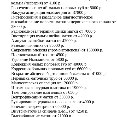
кольца (пессария)
от
4100 р.
Рассечение синехий малых половых губ
от
5000 р.
Вакуум-аспирация эндометрия
от
37800 р.
Гистероскопия и раздельное диагностическое
выскабливание полости матки и цервикального канала
от
23000 р.
Радиоволновая терапия шейки матки
от
7000 р.
Экстирпация культи шейки матки
от
42000 р.
Ампутация шейки матки
от
42000 р.
Резекция яичника
от
85000 р.
Сакровагинопексия (промонтопексия)
от
130000 р.
Посткоитальный тест
от
4500 р.
Удаление Импланона
от
5800 р.
Коррекция малых половых губ
от
49000 р.
Коррекция больших половых губ
от
66000 р.
Вскрытие абсцесса бартолиновой железы
от
41000 р.
Перевязка маточных труб
от
50000 р.
Манчестерская операция
от
120000 р.
Интимная контурная пластика
от
19000 р.
Тампонирование влагалища
от
650 р.
Вентрофиксация матки
от
33000 р.
Бужирование цервикального канала
от
4000 р.
Резекция эндометрия
от
65000 р.
Внутриматочная спираль (ВМС)
от
4250 р.
Выскабливание матки
от
21000 р.