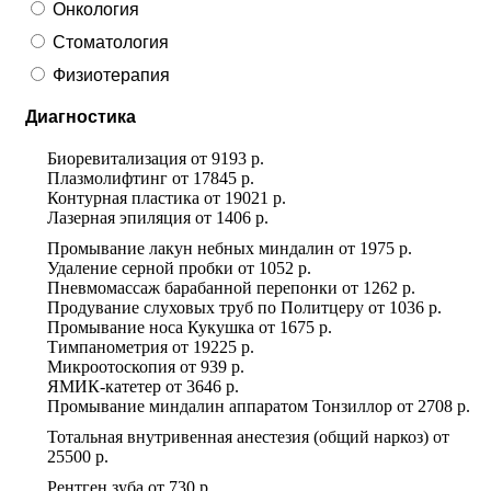
Онкология
Стоматология
Физиотерапия
Диагностика
Биоревитализация
от
9193 р.
Плазмолифтинг
от
17845 р.
Контурная пластика
от
19021 р.
Лазерная эпиляция
от
1406 р.
Промывание лакун небных миндалин
от
1975 р.
Удаление серной пробки
от
1052 р.
Пневмомассаж барабанной перепонки
от
1262 р.
Продувание слуховых труб по Политцеру
от
1036 р.
Промывание носа Кукушка
от
1675 р.
Тимпанометрия
от
19225 р.
Микроотоскопия
от
939 р.
ЯМИК-катетер
от
3646 р.
Промывание миндалин аппаратом Тонзиллор
от
2708 р.
Тотальная внутривенная анестезия (общий наркоз)
от
25500 р.
Рентген зуба
от
730 р.