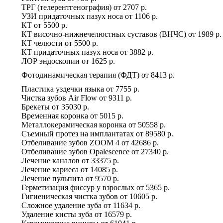
ТРГ (телерентгенография)
от
2707 р.
УЗИ придаточных пазух носа
от
1106 р.
КТ
от
5500 р.
КТ височно-нижнечелюстных суставов (ВНЧС)
от
1989 р.
КТ челюсти
от
5500 р.
КТ придаточных пазух носа
от
3882 р.
ЛОР эндоскопии
от
1625 р.
Фотодинамическая терапия (ФДТ)
от
8413 р.
Пластика уздечки языка
от
7755 р.
Чистка зубов Air Flow
от
9311 р.
Брекеты
от
35030 р.
Временная коронка
от
5015 р.
Металлокерамическая коронка
от
50558 р.
Съемный протез на имплантатах
от
89580 р.
Отбеливание зубов ZOOM 4
от
42686 р.
Отбеливание зубов Оpalescence
от
27340 р.
Лечение каналов
от
33375 р.
Лечение кариеса
от
14085 р.
Лечение пульпита
от
9570 р.
Герметизация фиссур у взрослых
от
5365 р.
Гигиеническая чистка зубов
от
10605 р.
Сложное удаление зуба
от
11634 р.
Удаление кисты зуба
от
16579 р.