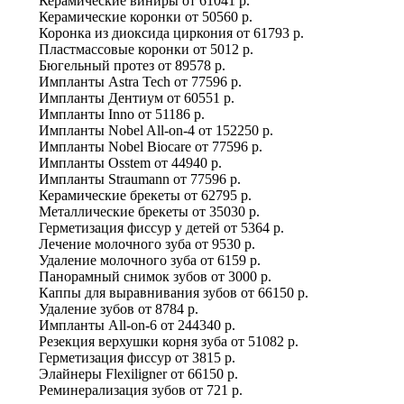
Керамические виниры
от
61041 р.
Керамические коронки
от
50560 р.
Коронка из диоксида циркония
от
61793 р.
Пластмассовые коронки
от
5012 р.
Бюгельный протез
от
89578 р.
Импланты Astra Tech
от
77596 р.
Импланты Дентиум
от
60551 р.
Импланты Inno
от
51186 р.
Импланты Nobel All-on-4
от
152250 р.
Импланты Nobel Biocare
от
77596 р.
Импланты Osstem
от
44940 р.
Импланты Straumann
от
77596 р.
Керамические брекеты
от
62795 р.
Металлические брекеты
от
35030 р.
Герметизация фиссур у детей
от
5364 р.
Лечение молочного зуба
от
9530 р.
Удаление молочного зуба
от
6159 р.
Панорамный снимок зубов
от
3000 р.
Каппы для выравнивания зубов
от
66150 р.
Удаление зубов
от
8784 р.
Импланты All-on-6
от
244340 р.
Резекция верхушки корня зуба
от
51082 р.
Герметизация фиссур
от
3815 р.
Элайнеры Flexiligner
от
66150 р.
Реминерализация зубов
от
721 р.