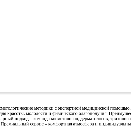
сметологические методики с экспертной медицинской помощью. К
для красоты, молодости и физического благополучия. Преимущес
ный подход – команда косметологов, дерматологов, трихологов
; Премиальный сервис – комфортная атмосфера и индивидуальн