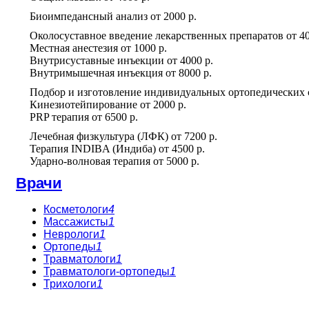
Биоимпедансный анализ
от
2000 р.
Околосуставное введение лекарственных препаратов
от
40
Местная анестезия
от
1000 р.
Внутрисуставные инъекции
от
4000 р.
Внутримышечная инъекция
от
8000 р.
Подбор и изготовление индивидуальных ортопедических 
Кинезиотейпирование
от
2000 р.
PRP терапия
от
6500 р.
Лечебная физкультура (ЛФК)
от
7200 р.
Терапия INDIBA (Индиба)
от
4500 р.
Ударно-волновая терапия
от
5000 р.
Врачи
Косметологи
4
Массажисты
1
Неврологи
1
Ортопеды
1
Травматологи
1
Травматологи-ортопеды
1
Трихологи
1