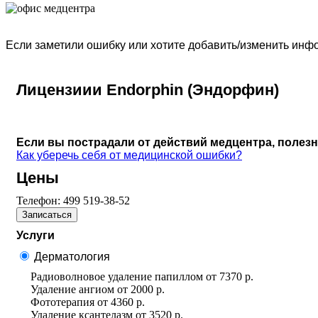
Если заметили ошибку или хотите добавить/изменить ин
Лицензиии Endorphin (Эндорфин)
Если вы пострадали от действий медцентра, полез
Как уберечь себя от медицинской ошибки?
Цены
Телефон:
499 519-38-52
Записаться
Услуги
Дерматология
Радиоволновое удаление папиллом
от
7370 р.
Удаление ангиом
от
2000 р.
Фототерапия
от
4360 р.
Удаление ксантелазм
от
3520 р.