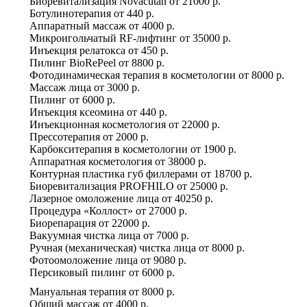
Биоревитализация Novacutan
от
21000 р.
Ботулинотерапия
от
440 р.
Аппаратный массаж
от
4000 р.
Микроигольчатый RF-лифтинг
от
35000 р.
Инъекция релатокса
от
450 р.
Пилинг BioRePeel
от
8800 р.
Фотодинамическая терапия в косметологии
от
8000 р.
Массаж лица
от
3000 р.
Пилинг
от
6000 р.
Инъекция ксеомина
от
440 р.
Инъекционная косметология
от
22000 р.
Прессотерапия
от
2000 р.
Карбокситерапия в косметологии
от
1900 р.
Аппаратная косметология
от
38000 р.
Контурная пластика губ филлерами
от
18700 р.
Биоревитализация PROFHILO
от
25000 р.
Лазерное омоложение лица
от
40250 р.
Процедура «Коллост»
от
27000 р.
Биорепарация
от
22000 р.
Вакуумная чистка лица
от
7000 р.
Ручная (механическая) чистка лица
от
8000 р.
Фотоомоложение лица
от
9080 р.
Персиковый пилинг
от
6000 р.
Мануальная терапия
от
8000 р.
Общий массаж
от
4000 р.