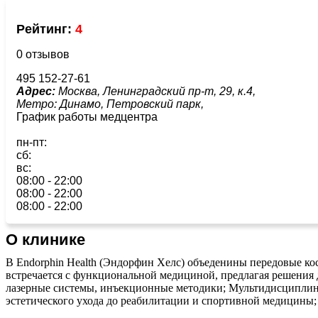
Рейтинг:
4
0 отзывов
495 152-27-61
Адрес:
Москва, Ленинградский пр-т, 29, к.4,
Метро:
Динамо,
Петровский парк,
График работы медцентра
пн-пт:
сб:
вс:
08:00 - 22:00
08:00 - 22:00
08:00 - 22:00
О клинике
В Endorphin Health (Эндорфин Хелс) объеденины передовые ко
встречается с функциональной медициной, предлагая решения 
лазерные системы, инъекционные методики; Мультидисциплинар
эстетического ухода до реабилитации и спортивной медицины