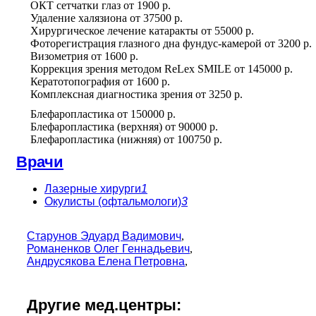
ОКТ сетчатки глаз
от
1900 р.
Удаление халязиона
от
37500 р.
Хирургическое лечение катаракты
от
55000 р.
Фоторегистрация глазного дна фундус-камерой
от
3200 р.
Визометрия
от
1600 р.
Коррекция зрения методом ReLex SMILE
от
145000 р.
Кератотопография
от
1600 р.
Комплексная диагностика зрения
от
3250 р.
Блефаропластика
от
150000 р.
Блефаропластика (верхняя)
от
90000 р.
Блефаропластика (нижняя)
от
100750 р.
Врачи
Лазерные хирурги
1
Окулисты (офтальмологи)
3
Старунов Эдуард Вадимович
,
Романенков Олег Геннадьевич
,
Андрусякова Елена Петровна
,
Другие мед.центры: