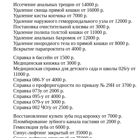
Иссечение анальных трещин
от
14000 р.
Удаление свища прямой кишки
от
16000 р.
Удаление кисты копчика
от
7000 р.
Удаление наружного геморроидального узла
от
12000 р.
Постановка очистительной клизмы
от
3000 р.
Удаление полипа толстой кишки
от
11000 р.
Удаление анальных бахромок
от
12000 р.
Удаление инородного тела из прямой кишки
от
8000 р.
Вскрытие парапроктита
от
4000 р.
Справка в бассейн
от
1500 р.
Медицинская книжка
от
3000 р.
Медицинская справка для детского сада и школы 026/у
от
11000 р.
Справка 086-У
от
4000 р.
Справка о профпригодности по приказу № 29Н
от
3700 р.
Справка 073у
от
2000 р.
Справка 095-у
от
4000 р.
Справка 079-у
от
3000 р.
Справка 002 ЧО/у
от
2500 р.
Восстановление культи зуба под коронку
от
7000 р.
Пломбирование зубного канала пастами
от
2000 р.
Гемисекция зуба
от
6000 р.
Синус-лифтинг закрытый
от
35000 р.