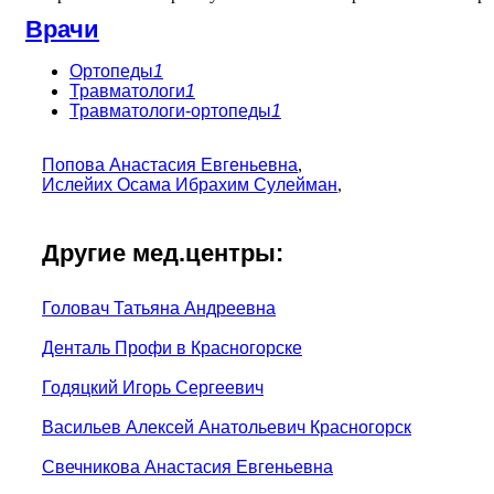
Врачи
Ортопеды
1
Травматологи
1
Травматологи-ортопеды
1
Попова Анастасия Евгеньевна
,
Ислейих Осама Ибрахим Сулейман
,
Другие мед.центры:
Головач Татьяна Андреевна
Денталь Профи в Красногорске
Годяцкий Игорь Сергеевич
Васильев Алексей Анатольевич Красногорск
Свечникова Анастасия Евгеньевна