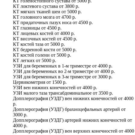
КТ голеностопного сустава
от
5000 р.
КТ локтевого сустава
от
3800 р.
КТ мягких тканей шеи
от
5000 р.
КТ головного мозга
от
4700 р.
КТ придаточных пазух носа
от
4500 р.
КТ глазницы
от
4500 р.
КТ лицевых костей
от
4000 р.
КТ височных костей
от
4500 р.
КТ костей таза
от
5000 р.
КТ бедренной кости
от
5000 р.
КТ костей голени
от
5000 р.
КТ легких
от
5000 р.
УЗИ для беременных в 1-м триместре
от
4000 р.
УЗИ для беременных во 2-м триместре
от
4000 р.
УЗИ для беременных в 3-м триместре
от
3000 р.
Цервикометрия
от
1500 р.
УЗИ вен нижних конечностей
от
4000 р.
УЗИ малого таза трансабдоминальное
от
3500 р.
Допплерография (УЗДГ) вен нижних конечностей
от
4000
р.
Допплерография (УЗДГ) брахиоцефальных артерий
от
3000 р.
Допплерография (УЗДГ) артерий нижних конечностей
от
4000 р.
Допплерография (УЗДГ) вен верхних конечностей
от
4000