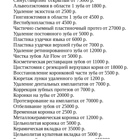
Синус-лифтинг открытый
от
75000 р.
Альвеолэктомия в области 1 зуба
от
1800 р.
Удаление экзостоза
от
2500 р.
Гингивэктомия в области 1 зуба
от
4500 р.
Вестибулопластика
от
4500 р.
Частично съемный пластиночный протез
от
27000 р.
Удаление постоянного зуба
от
5000 р.
Пластика уздечки языка
от
6000 р.
Пластика уздечки верхней губы
от
7000 р.
Удаление ретинированного зуба
от
12000 р.
Чистка зубов Air Flow
от
5000 р.
Косметическая реставрация зубов
от
11000 р.
Цистэктомия с резекцией верхушки корня
от
18000 р.
Восстановление коронковой части зуба
от
5500 р.
Кюретаж лунки удаленного зуба
от
1200 р.
Удаление дентальных имплантатов
от
7000 р.
Коррекция зубных протезов
от
7000 р.
Коронки на зубы
от
20000 р.
Протезирование на имплантах
от
70000 р.
Отбеливание зубов
от
25000 р.
Временная коронка
от
2500 р.
Металлокерамическая коронка
от
12000 р.
Цельнолитая коронка
от
5000 р.
Керамическая вкладка
от
35000 р.
Цельнолитая культевая вкладка
от
5000 р.