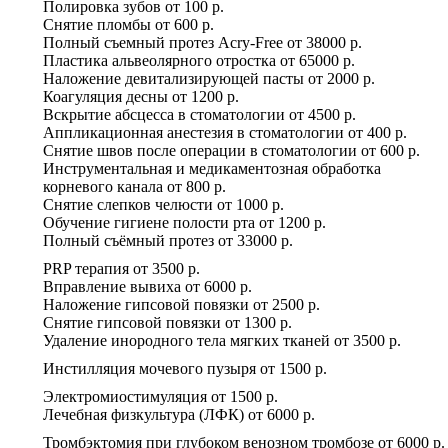
Полировка зубов
от
100 р.
Снятие пломбы
от
600 р.
Полный съемный протез Acry-Free
от
38000 р.
Пластика альвеолярного отростка
от
65000 р.
Наложение девитализирующей пасты
от
2000 р.
Коагуляция десны
от
1200 р.
Вскрытие абсцесса в стоматологии
от
4500 р.
Аппликационная анестезия в стоматологии
от
400 р.
Снятие швов после операции в стоматологии
от
600 р.
Инструментальная и медикаментозная обработка
корневого канала
от
800 р.
Снятие слепков челюсти
от
1000 р.
Обучение гигиене полости рта
от
1200 р.
Полный съёмный протез
от
33000 р.
PRP терапия
от
3500 р.
Вправление вывиха
от
6000 р.
Наложение гипсовой повязки
от
2500 р.
Снятие гипсовой повязки
от
1300 р.
Удаление инородного тела мягких тканей
от
3500 р.
Инстилляция мочевого пузыря
от
1500 р.
Электромиостимуляция
от
1500 р.
Лечебная физкультура (ЛФК)
от
6000 р.
Тромбэктомия при глубоком венозном тромбозе
от
6000 р.