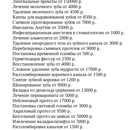
Лингвальные брекеты
от
150000 р.
Лечение молочного зуба
от
4000 р.
Удаление молочного зуба
от
4500 р.
Каппы для выравнивания зубов
от
8500 р.
Съёмное протезирование зубов
от
7000 р.
Импланты AnyOne
от
35000 р.
Инфильтрационная анестезия в стоматологии
от
1000 р.
Лечение альвеолита
от
2000 р.
Удаление инородного тела из зубного канала
от
3000 р.
Перебазировка съемных протезов
от
9000 р.
Постановка временной пломбы
от
500 р.
Герметизация фиссур
от
2500 р.
Восстановление зуба
от
4000 р.
Сложное удаление зуба мудрости
от
17000 р.
Распломбирование корневого канала
от
1500 р.
Снятие зубной коронки
от
1200 р.
Шинирование зуба
от
9000 р.
Вкладка из диоксида циркония
от
13000 р.
Лечение перикоронита
от
5000 р.
Нейлоновый протез
от
17000 р.
Постановка световой пломбы
от
3000 р.
Акриловый протез
от
9500 р.
Бюгельный протез на замках
от
50000 р.
Извлечение вкладки/штифта
от
3000 р.
Распломбировка каналов
от
1500 р.