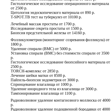
Гистологическое исследование операционного материала
от
2500 р.
Цитология эндоскопического материала
от
890 р.
T-SPOT.TB тест на туберкулез
от
10100 р.
Лечебный массаж простаты
от
1700 р.
Исследование секрета простаты
от
1500 р.
Биопсия предстательной железы
от
14160 р.
Фолликулометрия (мониторинг созревания фолликула)
от
1800 р.
Удаление спирали (ВМС)
от
5000 р.
Установка спирали (ВМС) без стоимости спирали
от
3500
р.
Гистологическое исследование биопсийного материала
от
2500 р.
TORCH-комплекс
от
2850 р.
Лечение шейки матки
от
8500 р.
Пайпель-биопсия эндометрия
от
3000 р.
Спринцевание влагалища
от
1000 р.
Удаление инородного тела из влагалища
от
3000 р.
Тампонирование влагалища
от
1100 р.
Радиоволновое удаление контагиозного моллюска
от
4000
р.
Радиоволновое удаление подошвенной бородавки
от
4000