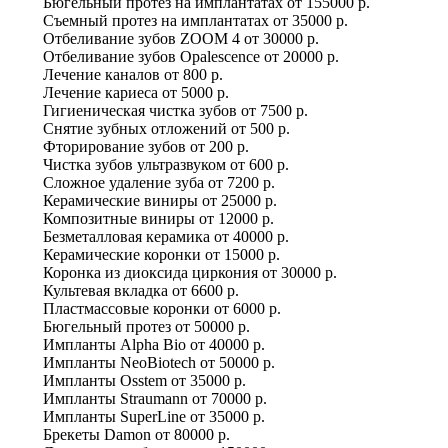
Бюгельный протез на имплантатах
от
155000 р.
Съемный протез на имплантатах
от
35000 р.
Отбеливание зубов ZOOM 4
от
30000 р.
Отбеливание зубов Оpalescence
от
20000 р.
Лечение каналов
от
800 р.
Лечение кариеса
от
5000 р.
Гигиеническая чистка зубов
от
7500 р.
Снятие зубных отложений
от
500 р.
Фторирование зубов
от
200 р.
Чистка зубов ультразвуком
от
600 р.
Сложное удаление зуба
от
7200 р.
Керамические виниры
от
25000 р.
Композитные виниры
от
12000 р.
Безметалловая керамика
от
40000 р.
Керамические коронки
от
15000 р.
Коронка из диоксида циркония
от
30000 р.
Культевая вкладка
от
6600 р.
Пластмассовые коронки
от
6000 р.
Бюгельный протез
от
50000 р.
Импланты Alpha Bio
от
40000 р.
Импланты NeoBiotech
от
50000 р.
Импланты Osstem
от
35000 р.
Импланты Straumann
от
70000 р.
Импланты SuperLine
от
35000 р.
Брекеты Damon
от
80000 р.