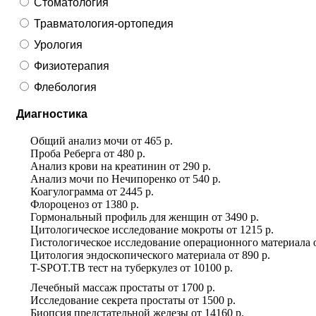
Стоматология
Травматология-ортопедия
Урология
Физиотерапия
Флебология
Диагностика
Общий анализ мочи
от
465 р.
Проба Реберга
от
480 р.
Анализ крови на креатинин
от
290 р.
Анализ мочи по Нечипоренко
от
540 р.
Коагулограмма
от
2445 р.
Флороценоз
от
1380 р.
Гормональный профиль для женщин
от
3490 р.
Цитологическое исследование мокроты
от
1215 р.
Гистологическое исследование операционного материала
Цитология эндоскопического материала
от
890 р.
T-SPOT.TB тест на туберкулез
от
10100 р.
Лечебный массаж простаты
от
1700 р.
Исследование секрета простаты
от
1500 р.
Биопсия предстательной железы
от
14160 р.