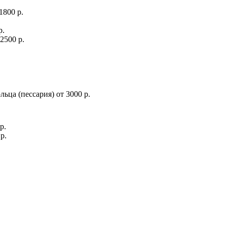
1800 р.
р.
2500 р.
льца (пессария)
от
3000 р.
р.
р.