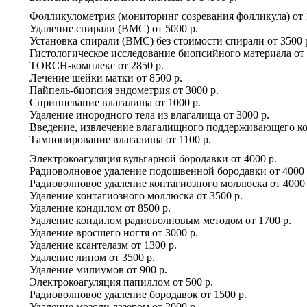
Фолликулометрия (мониторинг созревания фолликула)
от
Удаление спирали (ВМС)
от
5000 р.
Установка спирали (ВМС) без стоимости спирали
от
3500 
Гистологическое исследование биопсийного материала
от
TORCH-комплекс
от
2850 р.
Лечение шейки матки
от
8500 р.
Пайпель-биопсия эндометрия
от
3000 р.
Спринцевание влагалища
от
1000 р.
Удаление инородного тела из влагалища
от
3000 р.
Введение, извлечение влагалищного поддерживающего ко
Тампонирование влагалища
от
1100 р.
Электрокоагуляция вульгарной бородавки
от
4000 р.
Радиоволновое удаление подошвенной бородавки
от
4000 
Радиоволновое удаление контагиозного моллюска
от
4000 
Удаление контагиозного моллюска
от
3500 р.
Удаление кондилом
от
8500 р.
Удаление кондилом радиоволновым методом
от
1700 р.
Удаление вросшего ногтя
от
3000 р.
Удаление ксантелазм
от
1300 р.
Удаление липом
от
3500 р.
Удаление милиумов
от
900 р.
Электрокоагуляция папиллом
от
500 р.
Радиоволновое удаление бородавок
от
1500 р.
Удаление мозоли лазером
от
2000 р.