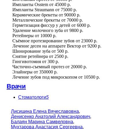
Импланты Osstem
от
45000 р.
Импланты Straumann
от
75000 р.
Керамические брекеты
от
90000 р.
Металлические брекеты
от
70000 р.
Герметизация фиссур у детей
от
6000 р.
Удаление молочного зуба
от
9800 р.
Ретейнеры
от
10000 р.
Съёмное протезирование зубов
от
23000 р.
Лечение десен на аппарате Вектор
от
9200 р.
Шинирование зуба
от
500 р.
Снятие ретейнера
от
2500 р.
Гингивотомия
от
300 р.
Частично-съемный протез
от
20000 р.
Элайнеры
от
350000 р.
Лечение зубов под микроскопом
от
10500 р.
Врачи
Стоматологи
5
Лисицина Елена Вячеславовна
,
Денисенко Анатолий Александрович
,
Балаян Марина Самвеловна
,
Мухтарова Анастасия Сергеевна
,