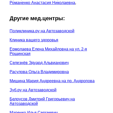
Романенко Анастасия Николаевна
,
Другие мед.центры:
Поликлиника.ру на Автозаводской
Клиника вашего здоровья
Ермолаева Елена Михайловна на ул. 2-я
Рощинская
Селезнёв Эдуард Альвианович
Расулова Ольга Владимировна
Мишина Мария Андреевна на пр. Андропова
Зуб.ру на Автозаводской
Белоусов Дмитрий Григорьевич на
Автозаводской
Маренко Илья Сергеевич