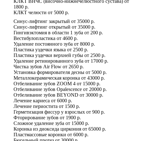
КЛКТ ВНЧС (височно-нижнечелюстного сустава)
от
1800 р.
КЛКТ челюсти
от
5000 р.
Синус-лифтинг закрытый
от
35000 р.
Синус-лифтинг открытый
от
35000 р.
Гингивэктомия в области 1 зуба
от
200 р.
Вестибулопластика
от
4600 р.
Удаление постоянного зуба
от
8000 р.
Пластика уздечки языка
от
2500 р.
Пластика уздечки верхней губы
от
2500 р.
Удаление ретинированного зуба
от
17000 р.
Чистка зубов Air Flow
от
2650 р.
Установка формирователя десны
от
5000 р.
Металлокерамическая коронка
от
43000 р.
Отбеливание зубов ZOOM 4
от
15000 р.
Отбеливание зубов Оpalescence
от
20000 р.
Отбеливание зубов BEYOND
от
30000 р.
Лечение кариеса
от
6000 р.
Лечение периостита
от
1500 р.
Герметизация фиссур у взрослых
от
900 р.
Фторирование зубов
от
1900 р.
Сложное удаление зуба
от
15000 р.
Коронка из диоксида циркония
от
65000 р.
Пластмассовые коронки
от
6000 р.
Бюгельный протез
от
30000 р.