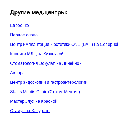
Другие мед.центры:
Евроонко
Первое слово
Центр имплантации и эстетики ONE (ВАН) на Северно
Клиника МЛЦ на Кузнечной
Стоматология Эскулап на Линейной
Аврора
Центр эндоскопии и гастроэнтерологии
Status Mentis Clinic (Статус Ментис)
МастерСлух на Красной
Стамус на Хакурате