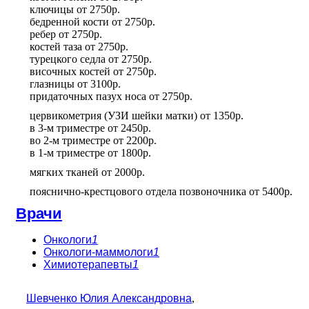
ключицы
от
2750р.
бедренной кости
от
2750р.
ребер
от
2750р.
костей таза
от
2750р.
турецкого седла
от
2750р.
височных костей
от
2750р.
глазницы
от
3100р.
придаточных пазух носа
от
2750р.
цервикометрия (УЗИ шейки матки)
от
1350р.
в 3-м триместре
от
2450р.
во 2-м триместре
от
2200р.
в 1-м триместре
от
1800р.
мягких тканей
от
2000р.
пояснично-крестцового отдела позвоночника
от
5400р.
Врачи
Онкологи
1
Онкологи-маммологи
1
Химиотерапевты
1
Шевченко Юлия Александровна
,