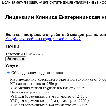
Если заметили ошибку или хотите добавить/изменить ин
Лицензиии Клиника Екатерининская н
Если вы пострадали от действий медцентра, полез
Как уберечь себя от медицинской ошибки?
Цены
Телефон:
499 519-38-52
Записаться
Услуги
Обследования и диагностики
МРТ пояснично-крестцового отдела позвоночника
от
5400
КТ надпочечников
от
2750 р.
УЗИ мягких тканей грудной клетки
от
2000 р.
Цервикометрия
от
1350 р.
УЗИ для беременных в 3-м триместре
от
2450 р.
УЗИ для беременных во 2-м триместре
от
2200 р.
УЗИ для беременных в 1-м триместре
от
1800 р.