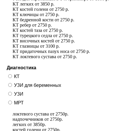
КТ легких
от
3850 р.
КТ костей голени
от
2750 р.
КТ ключицы
от
2750 р.
КТ бедренной кости
от
2750 р.
КТ ребер
от
2750 р.
КТ костей таза
от
2750 р.
КТ турецкого седла
от
2750 р.
КТ височных костей
от
2750 р.
КТ глазницы
от
3100 р.
КТ придаточных пазух носа
от
2750 р.
КТ локтевого сустава
от
2750 р.
Диагностика
КТ
УЗИ для беременных
УЗИ
МРТ
локтевого сустава
от
2750р.
надпочечников
от
2750р.
легких
от
3850р.
костей голени
от
2750р.