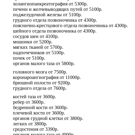
холангиопанкреатография
от
5300р.
печени и желчевыводящих путей
от
5100р.
поджелудочной железы
от
5100р.
грудного отдела позвоночника
от
4300р.
пояснично-крестцового отдела позвоночника
от
4300р.
шейного отдела позвоночника
от
4300р.
сосудов шеи
от
4100р.
мошонки
от
5200р.
мягких тканей
от
5700р.
надпочечников
от
5100р.
почек
от
5100р.
органов малого таза
от
5800р.
головного мозга
от
7500р.
коронароангиография
от
11000р.
брюшной полости
от
9200р.
грудного отдела
от
7600р.
костей таза
от
3600р.
ребер
от
3600р.
бедренной кости
от
3600р.
плечевой кости
от
3600р.
органов грудной клетки
от
3800р.
легких
от
3800р.
средостения
от
3390р.
органов малого таза
от
4000р.