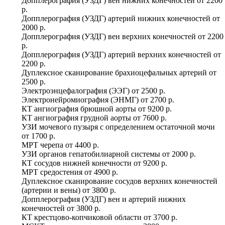
Допплерография (УЗДГ) вен нижних конечностей
от
2200
р.
Допплерография (УЗДГ) артерий нижних конечностей
от
2000 р.
Допплерография (УЗДГ) вен верхних конечностей
от
2200
р.
Допплерография (УЗДГ) артерий верхних конечностей
от
2200 р.
Дуплексное сканирование брахиоцефальных артерий
от
2500 р.
Электроэнцефалография (ЭЭГ)
от
2500 р.
Электронейромиография (ЭНМГ)
от
2700 р.
КТ ангиография брюшной аорты
от
9200 р.
КТ ангиография грудной аорты
от
7600 р.
УЗИ мочевого пузыря с определением остаточной мочи
от
1700 р.
МРТ черепа
от
4400 р.
УЗИ органов гепатобилиарной системы
от
2000 р.
КТ сосудов нижней конечности
от
9200 р.
МРТ средостения
от
4900 р.
Дуплексное сканирование сосудов верхних конечностей
(артерии и вены)
от
3800 р.
Допплерография (УЗДГ) вен и артерий нижних
конечностей
от
3800 р.
КТ крестцово-копчиковой области
от
3700 р.