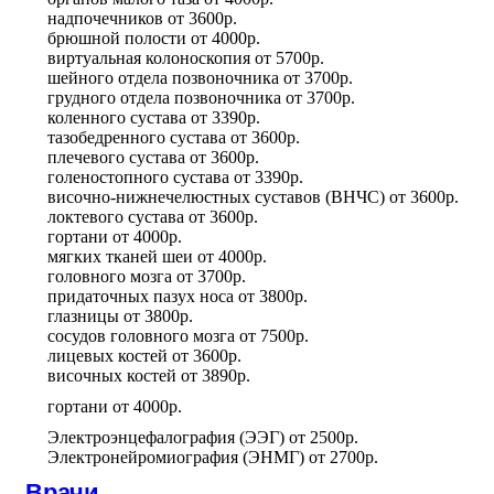
надпочечников
от
3600р.
брюшной полости
от
4000р.
виртуальная колоноскопия
от
5700р.
шейного отдела позвоночника
от
3700р.
грудного отдела позвоночника
от
3700р.
коленного сустава
от
3390р.
тазобедренного сустава
от
3600р.
плечевого сустава
от
3600р.
голеностопного сустава
от
3390р.
височно-нижнечелюстных суставов (ВНЧС)
от
3600р.
локтевого сустава
от
3600р.
гортани
от
4000р.
мягких тканей шеи
от
4000р.
головного мозга
от
3700р.
придаточных пазух носа
от
3800р.
глазницы
от
3800р.
сосудов головного мозга
от
7500р.
лицевых костей
от
3600р.
височных костей
от
3890р.
гортани
от
4000р.
Электроэнцефалография (ЭЭГ)
от
2500р.
Электронейромиография (ЭНМГ)
от
2700р.
Врачи