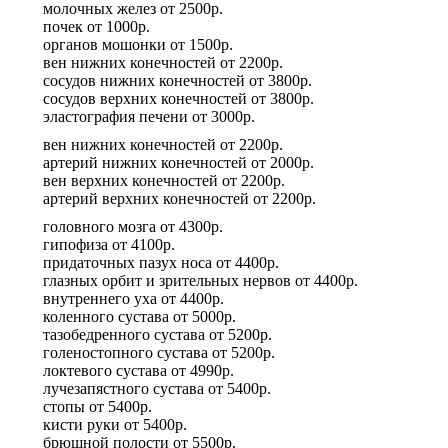
молочных желез
от
2500р.
почек
от
1000р.
органов мошонки
от
1500р.
вен нижних конечностей
от
2200р.
сосудов нижних конечностей
от
3800р.
сосудов верхних конечностей
от
3800р.
эластография печени
от
3000р.
вен нижних конечностей
от
2200р.
артерий нижних конечностей
от
2000р.
вен верхних конечностей
от
2200р.
артерий верхних конечностей
от
2200р.
головного мозга
от
4300р.
гипофиза
от
4100р.
придаточных пазух носа
от
4400р.
глазных орбит и зрительных нервов
от
4400р.
внутреннего уха
от
4400р.
коленного сустава
от
5000р.
тазобедренного сустава
от
5200р.
голеностопного сустава
от
5200р.
локтевого сустава
от
4990р.
лучезапястного сустава
от
5400р.
стопы
от
5400р.
кисти руки
от
5400р.
брюшной полости
от
5500р.