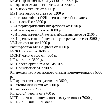
МСКТ придаточных пазух носа
от
3800 р.
КТ брахиоцефальных артерий
от
7200 р.
КТ мягких тканей
от
4000 р.
МРТ плечевого сустава
от
5200 р.
Допплерография (УЗДГ) вен и артерий верхних
конечностей
от
3800 р.
УЗИ периферических лимфоузлов
от
1600 р.
УЗИ лимфоузлов шеи
от
1600 р.
УЗИ предстательной железы абдоминальное
от
2100 р.
УЗИ предстательной железы трансректальное
от
2500 р.
УЗИ селезенки
от
1200 р.
Расшифровка МРТ с диска
от
1000 р.
МСКТ легких
от
3600 р.
МСКТ малого таза
от
4000 р.
КТ костей
от
3600 р.
МРТ всего организма
от
34510 р.
МРТ онкопоиск
от
7200 р.
КТ пояснично-крестцового отдела позвоночника
от
6000
р.
КТ лучезапястного сустава
от
3600 р.
КТ стопы или кисти
от
3600 р.
КТ челюсти
от
2300 р.
КТ костей черепа
от
3700 р.
МРТ височно-нижнечелюстных суставов
от
7000 р.
КТ костей голени
от
3600 р.