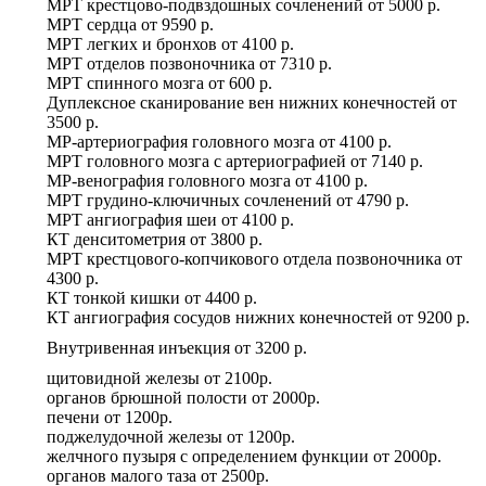
МРТ крестцово-подвздошных сочленений
от
5000 р.
МРТ сердца
от
9590 р.
МРТ легких и бронхов
от
4100 р.
МРТ отделов позвоночника
от
7310 р.
МРТ спинного мозга
от
600 р.
Дуплексное сканирование вен нижних конечностей
от
3500 р.
МР-артериография головного мозга
от
4100 р.
МРТ головного мозга с артериографией
от
7140 р.
МР-венография головного мозга
от
4100 р.
МРТ грудино-ключичных сочленений
от
4790 р.
МРТ ангиография шеи
от
4100 р.
КТ денситометрия
от
3800 р.
МРТ крестцового-копчикового отдела позвоночника
от
4300 р.
КТ тонкой кишки
от
4400 р.
КТ ангиография сосудов нижних конечностей
от
9200 р.
Внутривенная инъекция
от
3200 р.
щитовидной железы
от
2100р.
органов брюшной полости
от
2000р.
печени
от
1200р.
поджелудочной железы
от
1200р.
желчного пузыря с определением функции
от
2000р.
органов малого таза
от
2500р.