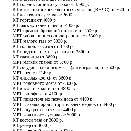
КТ голеностопного сустава
от
3390 р.
КТ височно-нижнечелюстных суставов (ВНЧС)
от
3600 р.
КТ локтевого сустава
от
3600 р.
КТ гортани
от
4000 р.
КТ мягких тканей шеи
от
4000 р.
МРТ органов брюшной полости
от
5500 р.
МРТ забрюшинного пространства
от
5300 р.
МРТ малого таза
от
5800 р.
КТ головного мозга
от
3700 р.
КТ придаточных пазух носа
от
3800 р.
КТ глазницы
от
3800 р.
МРТ мягких тканей
от
5700 р.
КТ сосудов головного мозга (ангиография)
от
7500 р.
МРТ шеи
от
7140 р.
КТ лицевых костей
от
3600 р.
МРТ головного мозга
от
4300 р.
КТ височных костей
от
3890 р.
МРТ гипофиза
от
4100 р.
МРТ придаточных пазух носа
от
4400 р.
МРТ глазных орбит и зрительных нервов
от
4400 р.
МРТ внутреннего уха
от
4400 р.
МРТ коленного сустава
от
5000 р.
КТ костей таза
от
3600 р.
КТ ребер
от
3600 р.
КТ бедренной кости
от
3600 р.