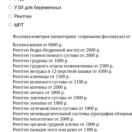
УЗИ для беременных
Рентген
МРТ
Фолликулометрия (мониторинг созревания фолликула)
от
Колоноскопия
от
6600 р.
Рентген бедра (бедренной кости)
от
2000 р.
Рентген голеностопного сустава
от
2000 р.
Рентген грудины
от
1600 р.
Рентген грудного отдела позвоночника
от
2500 р.
Рентген желудка и 12-перстной кишки
от
4300 р.
Рентген ключицы
от
1500 р.
Рентген коленного сустава
от
2100 р.
Рентген копчика
от
2000 р.
Рентген легких
от
1800 р.
Рентген локтевого сустава
от
1900 р.
Рентген лопатки
от
1900 р.
Рентген лучезапястного сустава
от
1900 р.
Рентген мочевыделительной системы (урография обзорная
Рентген носоглотки
от
2000 р.
Рентген органов грудной клетки
от
1800 р.
Рентген пальцев ноги или руки
от
1300 р.