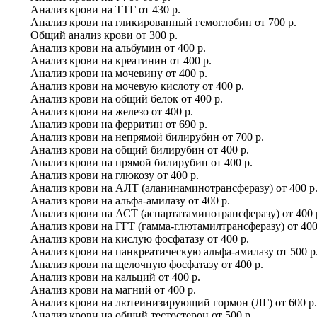
Анализ крови на ТТГ
от
430 р.
Анализ крови на гликированный гемоглобин
от
700 р.
Общий анализ крови
от
300 р.
Анализ крови на альбумин
от
400 р.
Анализ крови на креатинин
от
400 р.
Анализ крови на мочевину
от
400 р.
Анализ крови на мочевую кислоту
от
400 р.
Анализ крови на общий белок
от
400 р.
Анализ крови на железо
от
400 р.
Анализ крови на ферритин
от
690 р.
Анализ крови на непрямой билирубин
от
700 р.
Анализ крови на общий билирубин
от
400 р.
Анализ крови на прямой билирубин
от
400 р.
Анализ крови на глюкозу
от
400 р.
Анализ крови на АЛТ (аланинаминотрансферазу)
от
400 р
Анализ крови на альфа-амилазу
от
400 р.
Анализ крови на АСТ (аспартатаминотрансферазу)
от
400 
Анализ крови на ГГТ (гамма-глютамилтрансферазу)
от
400
Анализ крови на кислую фосфатазу
от
400 р.
Анализ крови на панкреатическую альфа-амилазу
от
500 р
Анализ крови на щелочную фосфатазу
от
400 р.
Анализ крови на кальций
от
400 р.
Анализ крови на магний
от
400 р.
Анализ крови на лютеинизирующий гормон (ЛГ)
от
600 р.
Анализ крови на общий тестостерон
от
500 р.