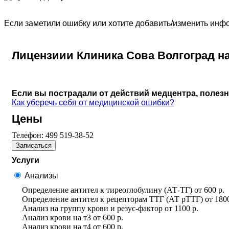
Если заметили ошибку или хотите добавить/изменить ин
Лицензиии Клиника Сова Волгоград н
Если вы пострадали от действий медцентра, полез
Как уберечь себя от медицинской ошибки?
Цены
Телефон:
499 519-38-52
Записаться
Услуги
Анализы
Определение антител к тиреоглобулину (АТ-ТГ)
от
600 р.
Определение антител к рецепторам ТТГ (АТ рТТГ)
от
1800
Анализ на группу крови и резус-фактор
от
1100 р.
Анализ крови на т3
от
600 р.
Анализ крови на т4
от
600 р.