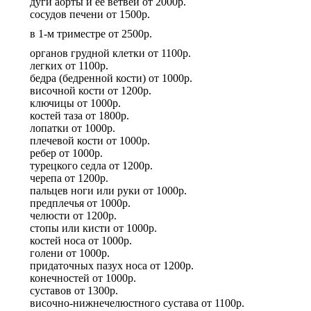
дуги аорты и ее ветвей
от
2000р.
сосудов печени
от
1500р.
в 1-м триместре
от
2500р.
органов грудной клетки
от
1100р.
легких
от
1100р.
бедра (бедренной кости)
от
1000р.
височной кости
от
1200р.
ключицы
от
1000р.
костей таза
от
1800р.
лопатки
от
1000р.
плечевой кости
от
1000р.
ребер
от
1000р.
турецкого седла
от
1200р.
черепа
от
1200р.
пальцев ноги или руки
от
1000р.
предплечья
от
1000р.
челюсти
от
1200р.
стопы или кисти
от
1000р.
костей носа
от
1000р.
голени
от
1000р.
придаточных пазух носа
от
1200р.
конечностей
от
1000р.
суставов
от
1300р.
височно-нижнечелюстного сустава
от
1100р.