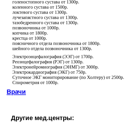
голеностопного сустава
от
1300р.
коленного сустава
от
1500р.
локтевого сустава
от
1300р.
лучезапястного сустава
от
1300р.
тазобедренного сустава
от
1300р.
позвоночника
от
1000р.
копчика
от
1800р.
крестца
от
1000р.
поясничного отдела позвоночника
от
1800р.
шейного отдела позвоночника
от
1300р.
Электроэнцефалография (ЭЭГ)
от
1700р.
Реоэнцефалография (РЭГ)
от
1300р.
Электронейромиография (ЭНМГ)
от
3000р.
Электрокардиография (ЭКГ)
от
750р.
Суточное ЭКГ мониторирование (по Холтеру)
от
2500р.
Спирометрия
от
1000р.
Врачи
Другие мед.центры: