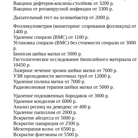
Вакцина дифтерия-коклюш-столбняк
от
3200 р.
Вакцина от ротавирусной инфекции
от
3300 р.
Дыхательный тест на хеликобактер
от
2000 р.
Фолликулометрия (мониторинг созревания фолликула)
от
1400 р.
Удаление спирали (ВМС)
от
1100 р.
Установка спирали (ВМС) без стоимости спирали
от
3000
р.
Биопсия шейки матки
от
5000 р.
Гистологическое исследование биопсийного материала
от
10450 р.
Лазерное лечение эрозии шейки матки
от
7000 р.
УЗИ проходимости маточных труб
от
12000 р.
Удаление полипа матки
от
7000 р.
Радиоволновая терапия шейки матки
от
5000 р.
Удаление подошвенных бородавок
от
3000 р.
Удаление кондилом
от
6000 р.
Анализ ресниц на демодекс
от
490 р.
Удаление папиллом
от
2000 р.
Вскрытие абсцесса
от
5000 р.
Вскрытие панариция
от
2500 р.
Мезотерапия волос
от
6500 р.
Вскрытие флегмоны
от
5500 р.