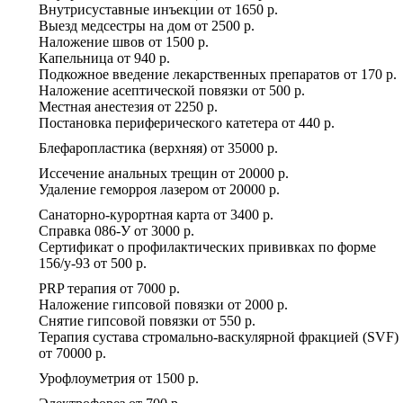
Внутрисуставные инъекции
от
1650 р.
Выезд медсестры на дом
от
2500 р.
Наложение швов
от
1500 р.
Капельница
от
940 р.
Подкожное введение лекарственных препаратов
от
170 р.
Наложение асептической повязки
от
500 р.
Местная анестезия
от
2250 р.
Постановка периферического катетера
от
440 р.
Блефаропластика (верхняя)
от
35000 р.
Иссечение анальных трещин
от
20000 р.
Удаление геморроя лазером
от
20000 р.
Санаторно-курортная карта
от
3400 р.
Справка 086-У
от
3000 р.
Сертификат о профилактических прививках по форме
156/у-93
от
500 р.
PRP терапия
от
7000 р.
Наложение гипсовой повязки
от
2000 р.
Снятие гипсовой повязки
от
550 р.
Терапия сустава стромально-васкулярной фракцией (SVF)
от
70000 р.
Урофлоуметрия
от
1500 р.