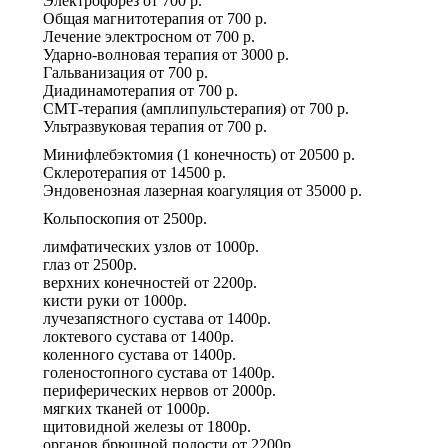
Электрофорез
от
700 р.
Общая магнитотерапия
от
700 р.
Лечение электросном
от
700 р.
Ударно-волновая терапия
от
3000 р.
Гальванизация
от
700 р.
Диадинамотерапия
от
700 р.
СМТ-терапия (амплипульстерапия)
от
700 р.
Ультразвуковая терапия
от
700 р.
Минифлебэктомия (1 конечность)
от
20500 р.
Склеротерапия
от
14500 р.
Эндовенозная лазерная коагуляция
от
35000 р.
Кольпоскопия
от
2500р.
лимфатических узлов
от
1000р.
глаз
от
2500р.
верхних конечностей
от
2200р.
кисти руки
от
1000р.
лучезапястного сустава
от
1400р.
локтевого сустава
от
1400р.
коленного сустава
от
1400р.
голеностопного сустава
от
1400р.
периферических нервов
от
2000р.
мягких тканей
от
1000р.
щитовидной железы
от
1800р.
органов брюшной полости
от
2200р.