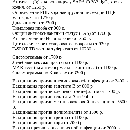
Антитела (Ig) к коронавирусу SARS CoV-2, IgG, кровь,
колич.
от
1250 р.
Определение РНК коронавирусной инфекции ПЦР -
мазок, кач.
от
1250 р.
Диаскинтест
от
2200 р.
Тимоловая проба
от
960 р.
Общий антиоксидантный статус (TAS)
от
1760 р.
Анализ мочи по Нечипоренко
от
360 р.
Цитологическое исследование мокроты
от
920 р.
T-SPOT.TB тест на туберкулез
от
10230 р.
Спермограмма
от
1700 р.
Лечебный массаж простаты
от
1100 р.
MAR-тест (на антиспермальные антитела)
от
1100 р.
Спермограмма по Крюгеру
от
3200 р.
Вакцинация против пневмококковой инфекции
от
2400 р.
Вакцинация против гепатита В
от
800 р.
Вакцинация против клещевого энцефалита
от
1700 р.
Вакцинация против гепатита А
от
950 р.
Вакцинация против менингококковой инфекции
от
5500
р.
Вакцинация против полиомиелита
от
1500 р.
Вакцинация против гриппа
от
1100 р.
Вакцинация против кори
от
2000 р.
Вакцина против герпесвирусной инфекции
от
2000 р.