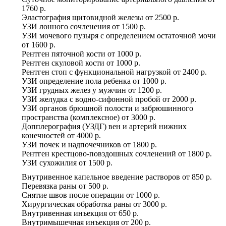
1760 р.
Эластография щитовидной железы
от
2500 р.
УЗИ лонного сочленения
от
1500 р.
УЗИ мочевого пузыря с определением остаточной мочи
от
1600 р.
Рентген пяточной кости
от
1000 р.
Рентген скуловой кости
от
1000 р.
Рентген стоп с функциональной нагрузкой
от
2400 р.
УЗИ определение пола ребенка
от
1000 р.
УЗИ грудных желез у мужчин
от
1200 р.
УЗИ желудка с водно-сифонной пробой
от
2000 р.
УЗИ органов брюшной полости и забрюшинного
пространства (комплексное)
от
3000 р.
Допплерография (УЗДГ) вен и артерий нижних
конечностей
от
4000 р.
УЗИ почек и надпочечников
от
1800 р.
Рентген крестцово-повздошных сочленений
от
1800 р.
УЗИ сухожилия
от
1500 р.
Внутривенное капельное введение растворов
от
850 р.
Перевязка раны
от
500 р.
Снятие швов после операции
от
1000 р.
Хирургическая обработка раны
от
3000 р.
Внутривенная инъекция
от
650 р.
Внутримышечная инъекция
от
200 р.