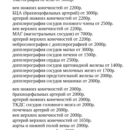
вен нижних конечностей
от
2200р.
БЦА (брахиоцефальных артерий)
от
3000р.
артерий нижних конечностей
от
2200р.
допплерография сосудов полового члена
от
2500р.
вен верхних конечностей
от
2200р.
МАГ (магистральных сосудов)
от
7000р.
артерий верхних конечностей
от
2200р.
нейросонография с допплерографией
от
2000р.
допплерография сосудов матки
от
3000р.
допплерография сосудов печени
от
1500р.
допплерография сердца
от
2500р.
допплерография сосудов щитовидной железы
от
1400р.
допплерография сосудов молочных желез
от
1700р.
допплерография предстательной железы
от
2000р.
допплерография сосудов мошонки
от
2000р.
вен нижних конечностей
от
2000р.
брахиоцефальных артерий
от
2000р.
артерий нижних конечностей
от
2000р.
ТКДС сосудов головного мозга
от
2000р.
почечных артерий
от
2000р.
вен верхних конечностей
от
2000р.
артерий верхних конечностей
от
1650р.
аорты и нижней полой вены
от
2000р.