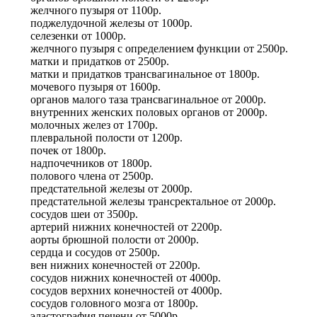
желчного пузыря
от
1100р.
поджелудочной железы
от
1000р.
селезенки
от
1000р.
желчного пузыря с определением функции
от
2500р.
матки и придатков
от
2500р.
матки и придатков трансвагинальное
от
1800р.
мочевого пузыря
от
1600р.
органов малого таза трансвагинальное
от
2000р.
внутренних женских половых органов
от
2000р.
молочных желез
от
1700р.
плевральной полости
от
1200р.
почек
от
1800р.
надпочечников
от
1800р.
полового члена
от
2500р.
предстательной железы
от
2000р.
предстательной железы трансректальное
от
2000р.
сосудов шеи
от
3500р.
артерий нижних конечностей
от
2200р.
аорты брюшной полости
от
2000р.
сердца и сосудов
от
2500р.
вен нижних конечностей
от
2200р.
сосудов нижних конечностей
от
4000р.
сосудов верхних конечностей
от
4000р.
сосудов головного мозга
от
1800р.
эластография печени
от
5000р.