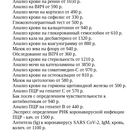
Анализ крови на ренин
от
1650 р.
Анализ на ВИЧ
от
590 р.
Анализ мочи на кортизол
от
490 р.
Анализ крови на сифилис
от
330 р.
Глюкозотолерантный тест
от
500 р.
Анализ крови на кальцитонин
от
940 р.
Анализ крови на гликированный гемоглобин
от
610 р.
Анализ кала на дисбактериоз
от
1320 р.
Анализ крови на коагулограмму
от
880 р.
Мазок из зева на флору
от
940 р.
Обследование на ВПЧ
от
360 р.
Анализ крови на стерильность
от
1210 р.
Анализ мочи на катехоламины
от
3850 р.
Анализ крови на соматомедин-С
от
970 р.
Анализ крови на остеокальцин
от
810 р.
Мазок на цитологию
от
580 р.
Анализ крови на гормоны щитовидной железы
от
500 р.
Анализ ПЦР на гепатит С
от
570 р.
Бак посев с определением чувствительности к
антибиотикам
от
940 р.
Анализ ПЦР на гепатит B
от
440 р.
Экспресс определение РНК коронавирусной инфекции
ПЦР - кач.
от
1500 р.
Антитела (Ig) к коронавирусу SARS CoV-2, IgM, кровь,
колич.
от
1100 р.