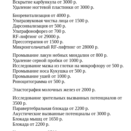
Вскрытие карбункула
от
3000 р.
Удаление ногтевой пластинки
от
3000 р.
Биоревитализация
от
4000 р.
Ультразвуковая чистка лица
от
1500 р.
Дарсонвализация
от
500 р.
Ультрафонофорез
от
700 р.
RF-лифтинг
от
29000 р.
Прессотерапия
от
1500 р.
Микроигольчатый RF-лифтинг
от
28000 р.
Промывание лакун небных миндалин
от
800 р.
Удаление серной пробки
от
1000 р.
Исследование мазка из глотки на микрофлору
от
500 р.
Промывание носа Кукушка
от
500 р.
Промывание ушей
от
1000 р.
Риноцитограмма
от
500 р.
Эластография молочных желез
от
2000 р.
Исследование зрительных вызванных потенциалов
от
3500 р.
Паравертебральная блокада
от
2200 р.
Акустические вызванные потенциалы
от
3000 р.
Блокада мышц
от
1650 р.
Блокада
от
2200 р.