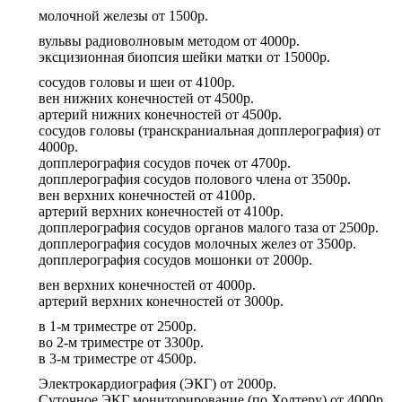
молочной железы
от
1500р.
вульвы радиоволновым методом
от
4000р.
эксцизионная биопсия шейки матки
от
15000р.
сосудов головы и шеи
от
4100р.
вен нижних конечностей
от
4500р.
артерий нижних конечностей
от
4500р.
сосудов головы (транскраниальная допплерография)
от
4000р.
допплерография сосудов почек
от
4700р.
допплерография сосудов полового члена
от
3500р.
вен верхних конечностей
от
4100р.
артерий верхних конечностей
от
4100р.
допплерография сосудов органов малого таза
от
2500р.
допплерография сосудов молочных желез
от
3500р.
допплерография сосудов мошонки
от
2000р.
вен верхних конечностей
от
4000р.
артерий верхних конечностей
от
3000р.
в 1-м триместре
от
2500р.
во 2-м триместре
от
3300р.
в 3-м триместре
от
4500р.
Электрокардиография (ЭКГ)
от
2000р.
Суточное ЭКГ мониторирование (по Холтеру)
от
4000р.