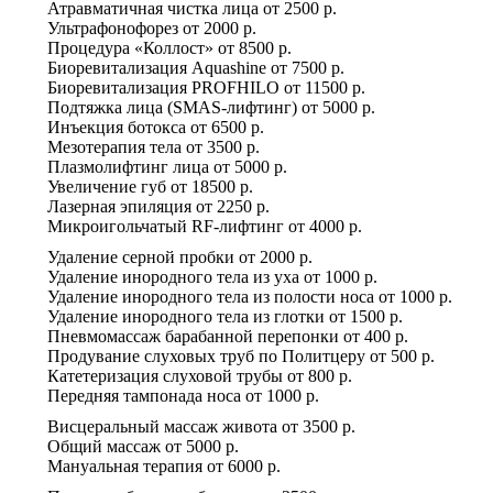
Атравматичная чистка лица
от
2500 р.
Ультрафонофорез
от
2000 р.
Процедура «Коллост»
от
8500 р.
Биоревитализация Aquashine
от
7500 р.
Биоревитализация PROFHILO
от
11500 р.
Подтяжка лица (SMAS-лифтинг)
от
5000 р.
Инъекция ботокса
от
6500 р.
Мезотерапия тела
от
3500 р.
Плазмолифтинг лица
от
5000 р.
Увеличение губ
от
18500 р.
Лазерная эпиляция
от
2250 р.
Микроигольчатый RF-лифтинг
от
4000 р.
Удаление серной пробки
от
2000 р.
Удаление инородного тела из уха
от
1000 р.
Удаление инородного тела из полости носа
от
1000 р.
Удаление инородного тела из глотки
от
1500 р.
Пневмомассаж барабанной перепонки
от
400 р.
Продувание слуховых труб по Политцеру
от
500 р.
Катетеризация слуховой трубы
от
800 р.
Передняя тампонада носа
от
1000 р.
Висцеральный массаж живота
от
3500 р.
Общий массаж
от
5000 р.
Мануальная терапия
от
6000 р.