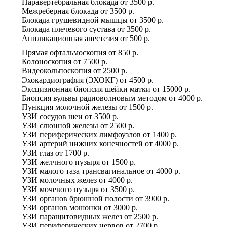
Паравертебральная блокада
от
3500 р.
Межреберная блокада
от
3500 р.
Блокада грушевидной мышцы
от
3500 р.
Блокада плечевого сустава
от
3500 р.
Аппликационная анестезия
от
500 р.
Прямая офтальмоскопия
от
850 р.
Колоноскопия
от
7500 р.
Видеокольпоскопия
от
2500 р.
Эхокардиография (ЭХОКГ)
от
4500 р.
Эксцизионная биопсия шейки матки
от
15000 р.
Биопсия вульвы радиоволновым методом
от
4000 р.
Пункция молочной железы
от
1500 р.
УЗИ сосудов шеи
от
3500 р.
УЗИ слюнной железы
от
2500 р.
УЗИ периферических лимфоузлов
от
1400 р.
УЗИ артерий нижних конечностей
от
4000 р.
УЗИ глаз
от
1700 р.
УЗИ желчного пузыря
от
1500 р.
УЗИ малого таза трансвагинальное
от
4000 р.
УЗИ молочных желез
от
4000 р.
УЗИ мочевого пузыря
от
3500 р.
УЗИ органов брюшной полости
от
3900 р.
УЗИ органов мошонки
от
3000 р.
УЗИ паращитовидных желез
от
2500 р.
УЗИ периферических нервов
от
2700 р.