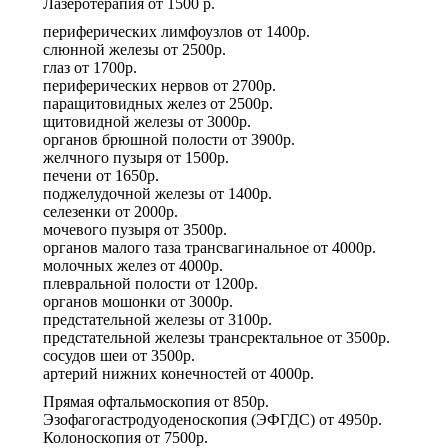
Лазеротерапия
от
1500 р.
периферических лимфоузлов
от
1400р.
слюнной железы
от
2500р.
глаз
от
1700р.
периферических нервов
от
2700р.
паращитовидных желез
от
2500р.
щитовидной железы
от
3000р.
органов брюшной полости
от
3900р.
желчного пузыря
от
1500р.
печени
от
1650р.
поджелудочной железы
от
1400р.
селезенки
от
2000р.
мочевого пузыря
от
3500р.
органов малого таза трансвагинальное
от
4000р.
молочных желез
от
4000р.
плевральной полости
от
1200р.
органов мошонки
от
3000р.
предстательной железы
от
3100р.
предстательной железы трансректальное
от
3500р.
сосудов шеи
от
3500р.
артерий нижних конечностей
от
4000р.
Прямая офтальмоскопия
от
850р.
Эзофагогастродуоденоскопия (ЭФГДС)
от
4950р.
Колоноскопия
от
7500р.