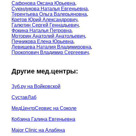
Сафонова Оксана Юрьевна
,
Суюндукова Наталья Евгеньевна
,
Терентьева Ольга Валерьяновна
,
Кретов Юрий Александрович
,
Галютин Сергей Геннадьевич
,
Фокина Наталья Петровна
,
Моторин Анатолий Анатольевич
,
Печникова Елена Юрьевна
,
Левищева Наталия Владимировна
,
Прокопович Владимир Сергеевич
,
Другие мед.центры:
Зуб.ру на Войковской
СуставЛаб
МедЦентрСервис на Соколе
Кобзина Галина Евгеньевна
Major Clinic на Алабяна