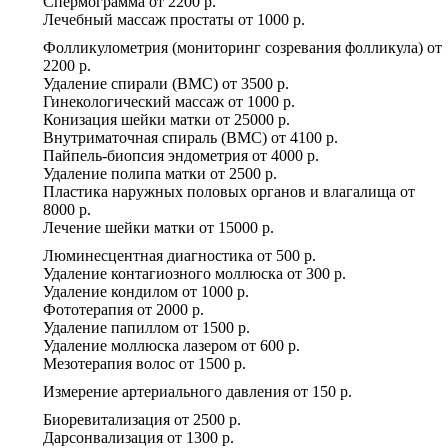
Спермограмма
от
2200 р.
Лечебный массаж простаты
от
1000 р.
Фолликулометрия (мониторинг созревания фолликула)
от
2200 р.
Удаление спирали (ВМС)
от
3500 р.
Гинекологический массаж
от
1000 р.
Конизация шейки матки
от
25000 р.
Внутриматочная спираль (ВМС)
от
4100 р.
Пайпель-биопсия эндометрия
от
4000 р.
Удаление полипа матки
от
2500 р.
Пластика наружных половых органов и влагалища
от
8000 р.
Лечение шейки матки
от
15000 р.
Люминесцентная диагностика
от
500 р.
Удаление контагиозного моллюска
от
300 р.
Удаление кондилом
от
1000 р.
Фототерапия
от
2000 р.
Удаление папиллом
от
1500 р.
Удаление моллюска лазером
от
600 р.
Мезотерапия волос
от
1500 р.
Измерение артериального давления
от
150 р.
Биоревитализация
от
2500 р.
Дарсонвализация
от
1300 р.