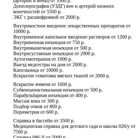
(артерии и вены)
от
5500 р.
Допплерография (УЗДГ) вен и артерий нижних
конечностей
от
5500 р.
ЭКГ с расшифровкой
от
2000 р.
Внутрикостное введение лекарственных препаратов
от
10000 р.
Внутривенное капельное введение растворов
от
1200 р.
Внутривенная инъекция
от
750 р.
Внутримышечная инъекция
от
500 р.
Внутрисуставные инъекции
от
2900 р.
Аутогемотерапия
от
1000 р.
Выезд медсестры на дом
от
2000 р.
Капельница
от
10000 р.
Вскрытие гематомы мягких тканей
от
2000 р.
Вскрытие ячменя
от
1000 р.
Субконъюнктивальная инъекция
от
500 р.
Парабульбарная инъекция
от
400 р.
Массаж века
от
300 р.
Подбор очков
от
800 р.
Периметрия
от
600 р.
Справка в бассейн
от
3500 р.
Медицинская справка для детского сада и школы 026/у
от
7500 р.
Справка 086-У
от
5000 р.