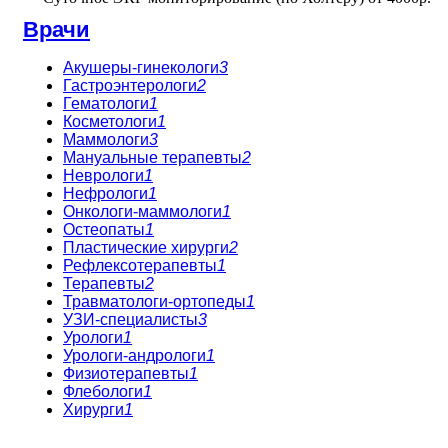
Врачи
Акушеры-гинекологи
3
Гастроэнтерологи
2
Гематологи
1
Косметологи
1
Маммологи
3
Мануальные терапевты
2
Неврологи
1
Нефрологи
1
Онкологи-маммологи
1
Остеопаты
1
Пластические хирурги
2
Рефлексотерапевты
1
Терапевты
2
Травматологи-ортопеды
1
УЗИ-специалисты
3
Урологи
1
Урологи-андрологи
1
Физиотерапевты
1
Флебологи
1
Хирурги
1