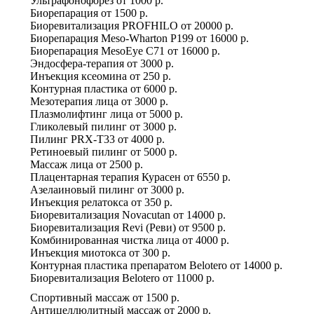
Ультрафонофорез
от
1000 р.
Биорепарация
от
1500 р.
Биоревитализация PROFHILO
от
20000 р.
Биорепарация Meso-Wharton P199
от
16000 р.
Биорепарация MesoEye C71
от
16000 р.
Эндосфера-терапия
от
3000 р.
Инъекция ксеомина
от
250 р.
Контурная пластика
от
6000 р.
Мезотерапия лица
от
3000 р.
Плазмолифтинг лица
от
5000 р.
Гликолевый пилинг
от
3000 р.
Пилинг PRX-T33
от
4000 р.
Ретиноевый пилинг
от
5000 р.
Массаж лица
от
2500 р.
Плацентарная терапия Курасен
от
6550 р.
Азелаиновый пилинг
от
3000 р.
Инъекция релатокса
от
350 р.
Биоревитализация Novacutan
от
14000 р.
Биоревитализация Revi (Реви)
от
9500 р.
Комбинированная чистка лица
от
4000 р.
Инъекция миотокса
от
300 р.
Контурная пластика препаратом Belotero
от
14000 р.
Биоревитализация Belotero
от
11000 р.
Спортивный массаж
от
1500 р.
Антицеллюлитный массаж
от
2000 р.