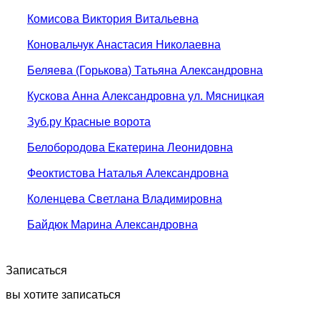
Комисова Виктория Витальевна
Коновальчук Анастасия Николаевна
Беляева (Горькова) Татьяна Александровна
Кускова Анна Александровна ул. Мясницкая
Зуб.ру Красные ворота
Белобородова Екатерина Леонидовна
Феоктистова Наталья Александровна
Коленцева Светлана Владимировна
Байдюк Марина Александровна
Записаться
вы хотите записаться