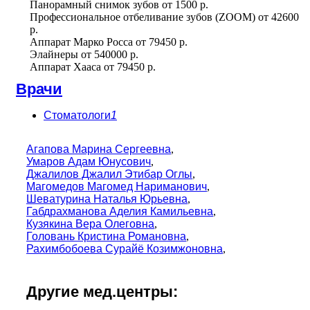
Панорамный снимок зубов
от
1500 р.
Профессиональное отбеливание зубов (ZOOM)
от
42600
р.
Аппарат Марко Росса
от
79450 р.
Элайнеры
от
540000 р.
Аппарат Хааса
от
79450 р.
Врачи
Стоматологи
1
Агапова Марина Сергеевна
,
Умаров Адам Юнусович
,
Джалилов Джалил Этибар Оглы
,
Магомедов Магомед Нариманович
,
Шеватурина Наталья Юрьевна
,
Габдрахманова Аделия Камильевна
,
Кузякина Вера Олеговна
,
Головань Кристина Романовна
,
Рахимбобоева Сурайё Козимжоновна
,
Другие мед.центры: