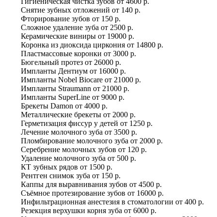
Гигиеническая чистка зубов
от
4600 р.
Снятие зубных отложений
от
140 р.
Фторирование зубов
от
150 р.
Сложное удаление зуба
от
2500 р.
Керамические виниры
от
19000 р.
Коронка из диоксида циркония
от
14800 р.
Пластмассовые коронки
от
3000 р.
Бюгельный протез
от
26000 р.
Импланты Дентиум
от
16000 р.
Импланты Nobel Biocare
от
21000 р.
Импланты Straumann
от
21000 р.
Импланты SuperLine
от
9000 р.
Брекеты Damon
от
4000 р.
Металлические брекеты
от
2000 р.
Герметизация фиссур у детей
от
1250 р.
Лечение молочного зуба
от
3500 р.
Пломбирование молочного зуба
от
2000 р.
Серебрение молочных зубов
от
120 р.
Удаление молочного зуба
от
500 р.
КТ зубных рядов
от
1500 р.
Рентген снимок зуба
от
150 р.
Каппы для выравнивания зубов
от
4500 р.
Съёмное протезирование зубов
от
16000 р.
Инфильтрационная анестезия в стоматологии
от
400 р.
Резекция верхушки корня зуба
от
6000 р.