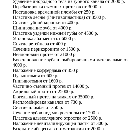
Удаление инородного тела из зубного канала
от
2000 р.
Перебазировка съемных протезов
от
3000 р.
Постановка временной пломбы
от
250 р.
Пластика десны (Гингивопластика)
от
3500 р.
Снятие зубной коронки
от
400 р.
Шинирование зуба
от
4000 р.
Пластика уздечки нижней губы
от
4500 р.
Установка абатмента
от
6000 р.
Снятие ретейнера
от
400 р.
Лечение перикоронита
от
1500 р.
Нейлоновый протез
от
21000 р.
Восстановление зуба пломбировочными материалами
от
4000 р.
Наложение коффердама
от
350 р.
Пульпотомия
от
600 р.
Гингивотомия
от
1600 р.
Частично-съемный протез
от
14000 р.
Акриловый протез
от
25000 р.
Бюгельный протез на замках
от
35000 р.
Распломбировка каналов
от
730 р.
Снятие пломбы
от
350 р.
Лечение зубов под микроскопом
от
1200 р.
Пластика альвеолярного отростка
от
2500 р.
Наложение девитализирующей пасты
от
300 р.
Вскрытие абсцесса в стоматологии
от
2000 р.