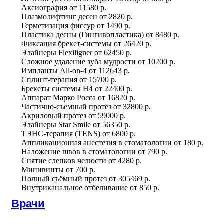
Аксиография
от
11580 р.
Плазмолифтинг десен
от
2820 р.
Герметизация фиссур
от
1490 р.
Пластика десны (Гингивопластика)
от
8480 р.
Фиксация брекет-системы
от
26420 р.
Элайнеры Flexiligner
от
62450 р.
Сложное удаление зуба мудрости
от
10200 р.
Импланты All-on-4
от
112643 р.
Сплинт-терапия
от
15700 р.
Брекеты системы H4
от
22400 р.
Аппарат Марко Росса
от
16820 р.
Частично-съемный протез
от
32800 р.
Акриловый протез
от
59000 р.
Элайнеры Star Smile
от
56350 р.
ТЭНС-терапия (TENS)
от
6800 р.
Аппликационная анестезия в стоматологии
от
180 р.
Наложение швов в стоматологии
от
790 р.
Снятие слепков челюсти
от
4280 р.
Минивинты
от
700 р.
Полный съёмный протез
от
305469 р.
Внутриканальное отбеливание
от
850 р.
Врачи