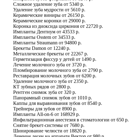
Сложное удаление зуба
от
5340 р.
Удаление зуба мудрости
от
5610 р.
Керамические виниры
от
26150 р.
Керамические коронки
от
29000 р.
Коронка из диоксида циркония
от
22720 р.
Импланты Дентиум
от
43533 р.
Импланты Osstem
от
34533 р.
Импланты Straumann
от
94800 р.
Брекеты Damon
от
12240 р.
Металлические брекеты
от
22267 р.
Герметизация фиссур у детей
от
1490 р.
Лечение молочного зуба
от
3720 р.
Пломбирование молочного зуба
от
2790 р.
Реставрация молочных зубов
от
6200 р.
Удаление молочного зуба
от
2350 р.
КТ зубных рядов
от
2800 р.
Рентген снимок зуба
от
320 р.
Панорамный снимок зубов
от
1010 р.
Каппы для выравнивания зубов
от
8540 р.
Трейнеры для зубов
от
8900 р.
Импланты All-on-6
от
168929 р.
Инфильтрационная анестезия в стоматологии
от
650 р.
Снятие брекет-системы
от
7680 р.
Шинирование челюсти
от
18820 р.
Лечение десен на аппарате Вектор
от
980 р.