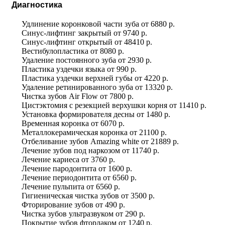
Диагностика
Удлинение коронковой части зуба
от
6880 р.
Синус-лифтинг закрытый
от
9740 р.
Синус-лифтинг открытый
от
48410 р.
Вестибулопластика
от
8080 р.
Удаление постоянного зуба
от
2930 р.
Пластика уздечки языка
от
990 р.
Пластика уздечки верхней губы
от
4220 р.
Удаление ретинированного зуба
от
13320 р.
Чистка зубов Air Flow
от
7800 р.
Цистэктомия с резекцией верхушки корня
от
11410 р.
Установка формирователя десны
от
1480 р.
Временная коронка
от
6070 р.
Металлокерамическая коронка
от
21100 р.
Отбеливание зубов Amazing white
от
21889 р.
Лечение зубов под наркозом
от
11740 р.
Лечение кариеса
от
3760 р.
Лечение пародонтита
от
1600 р.
Лечение периодонтита
от
6560 р.
Лечение пульпита
от
6560 р.
Гигиеническая чистка зубов
от
3500 р.
Фторирование зубов
от
490 р.
Чистка зубов ультразвуком
от
290 р.
Покрытие зубов фторлаком
от
1240 р.