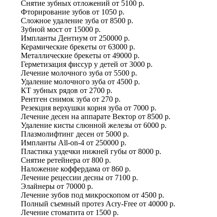
Снятие зубных отложений
от
5100 р.
Фторирование зубов
от
1050 р.
Сложное удаление зуба
от
8500 р.
Зубной мост
от
15000 р.
Импланты Дентиум
от
250000 р.
Керамические брекеты
от
63000 р.
Металлические брекеты
от
49000 р.
Герметизация фиссур у детей
от
3000 р.
Лечение молочного зуба
от
5500 р.
Удаление молочного зуба
от
4500 р.
КТ зубных рядов
от
2700 р.
Рентген снимок зуба
от
270 р.
Резекция верхушки корня зуба
от
7000 р.
Лечение десен на аппарате Вектор
от
8500 р.
Удаление кисты слюнной железы
от
6000 р.
Плазмолифтинг десен
от
5000 р.
Импланты All-on-4
от
250000 р.
Пластика уздечки нижней губы
от
8000 р.
Снятие ретейнера
от
800 р.
Наложение коффердама
от
860 р.
Лечение рецессии десны
от
7100 р.
Элайнеры
от
70000 р.
Лечение зубов под микроскопом
от
4500 р.
Полный съемный протез Acry-Free
от
40000 р.
Лечение стоматита
от
1500 р.