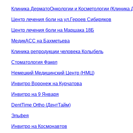
Клиника ДерматоОнкологии и Косметологии (Клиника 
Центр лечения боли на ул.Героев Сибиряков
Центр лечения боли на Маршака 18Б
МедикАСС на Бахметьева
Клиника репродукции человека Колыбель
Стоматология Факел
Немецкий Медицинский Центр (НМЦ)
Инвитро Воронеж на Курчатова
Инвитро на 9 Января
DentTime Ortho (ДентТайм)
Эльфея
Инвитро на Космонавтов