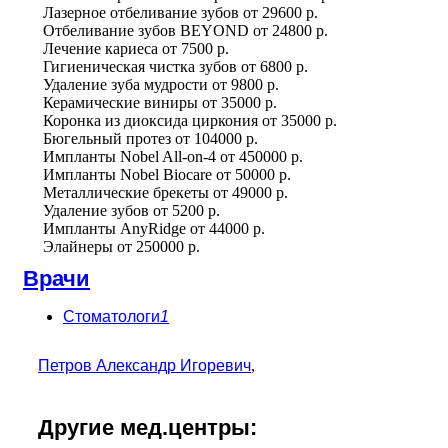
Лазерное отбеливание зубов
от
29600 р.
Отбеливание зубов BEYOND
от
24800 р.
Лечение кариеса
от
7500 р.
Гигиеническая чистка зубов
от
6800 р.
Удаление зуба мудрости
от
9800 р.
Керамические виниры
от
35000 р.
Коронка из диоксида циркония
от
35000 р.
Бюгельный протез
от
104000 р.
Импланты Nobel All-on-4
от
450000 р.
Импланты Nobel Biocare
от
50000 р.
Металлические брекеты
от
49000 р.
Удаление зубов
от
5200 р.
Импланты AnyRidge
от
44000 р.
Элайнеры
от
250000 р.
Врачи
Стоматологи
1
Петров Александр Игоревич
,
Другие мед.центры: