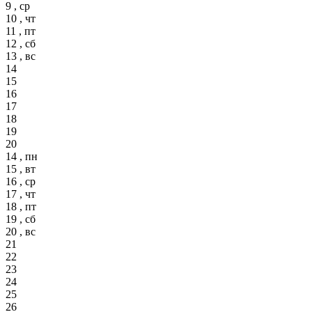
9 , ср
10 , чт
11 , пт
12 , сб
13 , вс
14
15
16
17
18
19
20
14 , пн
15 , вт
16 , ср
17 , чт
18 , пт
19 , сб
20 , вс
21
22
23
24
25
26