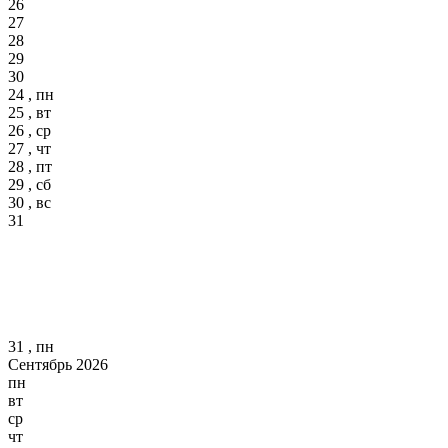
26
27
28
29
30
24 , пн
25 , вт
26 , ср
27 , чт
28 , пт
29 , сб
30 , вс
31
31 , пн
Сентябрь 2026
пн
вт
ср
чт