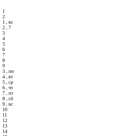
1
2
1 , вс
2 , 7
3
4
5
6
7
8
9
3 , пн
4 , вт
5 , ср
6 , чт
7 , пт
8 , сб
9 , вс
10
11
12
13
14