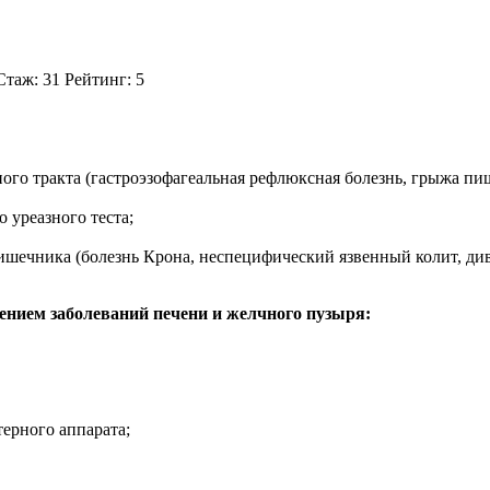
таж: 31 Рейтинг: 5
го тракта (гастроэзофагеальная рефлюксная болезнь, грыжа пищ
 уреазного теста;
шечника (болезнь Крона, неспецифический язвенный колит, див
чением заболеваний печени и желчного пузыря:
ерного аппарата;