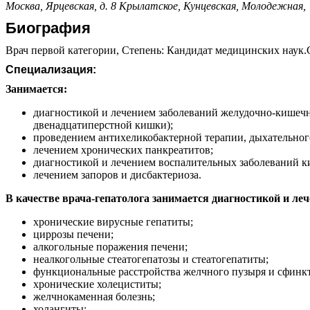
Москва, Ярцевская, д. 8
Крылатское,
Кунцевская,
Молодежная,
Биография
Врач первой категории, Степень: Кандидат медицинских наук.С
Специализация:
Занимается:
диагностикой и лечением заболеваний желудочно-кишечно
двенадцатиперстной кишки);
проведением антихеликобактерной терапии, дыхательного
лечением хронических панкреатитов;
диагностикой и лечением воспалительных заболеваний ки
лечением запоров и дисбактериоза.
В качестве врача-гепатолога занимается диагностикой и ле
хронические вирусные гепатиты;
циррозы печени;
алкогольные поражения печени;
неалкогольные стеатогепатозы и стеатогепатиты;
функциональные расстройства желчного пузыря и сфинкт
хронические холециститы;
желчнокаменная болезнь;
холангиты;