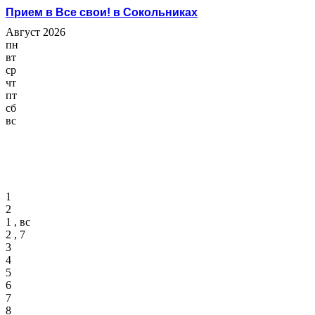
Прием в Все свои! в Сокольниках
Август 2026
пн
вт
ср
чт
пт
сб
вс
1
2
1 , вс
2 , 7
3
4
5
6
7
8