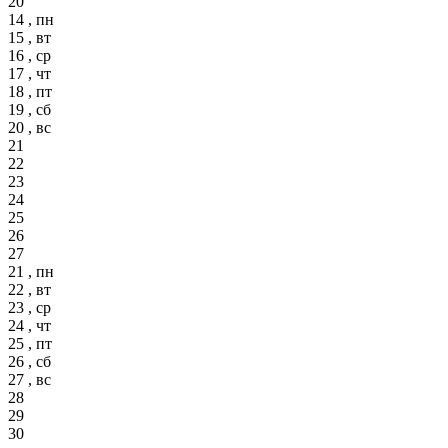
20
14 , пн
15 , вт
16 , ср
17 , чт
18 , пт
19 , сб
20 , вс
21
22
23
24
25
26
27
21 , пн
22 , вт
23 , ср
24 , чт
25 , пт
26 , сб
27 , вс
28
29
30