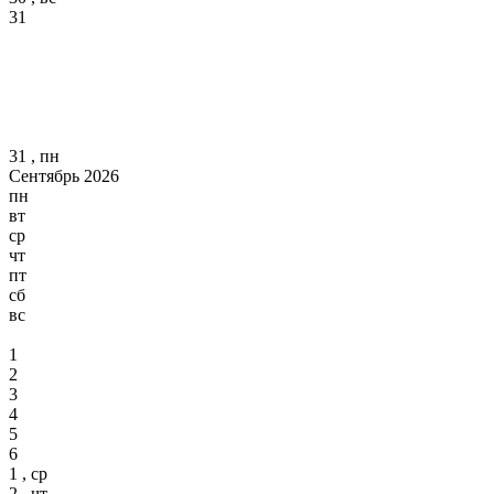
31
31 , пн
Сентябрь 2026
пн
вт
ср
чт
пт
сб
вс
1
2
3
4
5
6
1 , ср
2 , чт