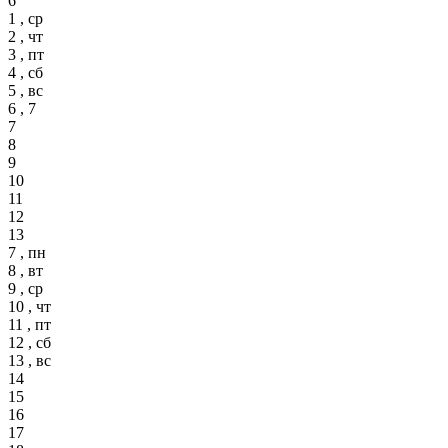
6
1 , ср
2 , чт
3 , пт
4 , сб
5 , вс
6 , 7
7
8
9
10
11
12
13
7 , пн
8 , вт
9 , ср
10 , чт
11 , пт
12 , сб
13 , вс
14
15
16
17