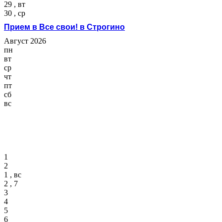
29 , вт
30 , ср
Прием в Все свои! в Строгино
Август 2026
пн
вт
ср
чт
пт
сб
вс
1
2
1 , вс
2 , 7
3
4
5
6