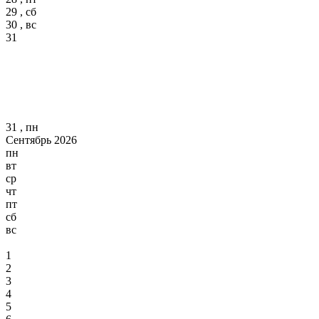
29 , сб
30 , вс
31
31 , пн
Сентябрь 2026
пн
вт
ср
чт
пт
сб
вс
1
2
3
4
5