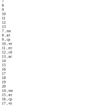
7
8
9
10
11
12
13
7 , пн
8 , вт
9 , ср
10 , чт
11 , пт
12 , сб
13 , вс
14
15
16
17
18
19
20
14 , пн
15 , вт
16 , ср
17 , чт