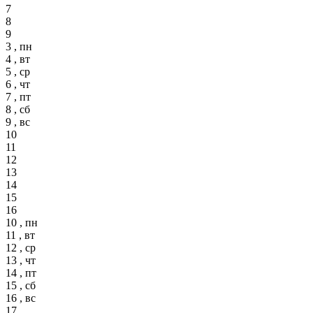
7
8
9
3 , пн
4 , вт
5 , ср
6 , чт
7 , пт
8 , сб
9 , вс
10
11
12
13
14
15
16
10 , пн
11 , вт
12 , ср
13 , чт
14 , пт
15 , сб
16 , вс
17