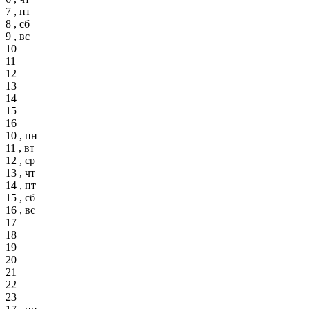
7 , пт
8 , сб
9 , вс
10
11
12
13
14
15
16
10 , пн
11 , вт
12 , ср
13 , чт
14 , пт
15 , сб
16 , вс
17
18
19
20
21
22
23