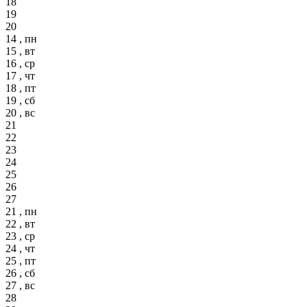
18
19
20
14 , пн
15 , вт
16 , ср
17 , чт
18 , пт
19 , сб
20 , вс
21
22
23
24
25
26
27
21 , пн
22 , вт
23 , ср
24 , чт
25 , пт
26 , сб
27 , вс
28