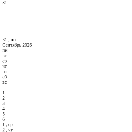
31
31 , пн
Сентябрь 2026
пн
вт
ср
чт
пт
сб
вс
1
2
3
4
5
6
1 , ср
2 , чт