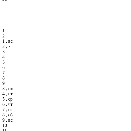
1
2
1 , вс
2 , 7
3
4
5
6
7
8
9
3 , пн
4 , вт
5 , ср
6 , чт
7 , пт
8 , сб
9 , вс
10
11