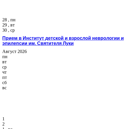
28 , пн
29 , вт
30 , ср
Прием в Институт детской и взрослой неврологии и
эпилепсии им. Святителя Луки
Август 2026
пн
вт
ср
чт
пт
сб
вс
1
2