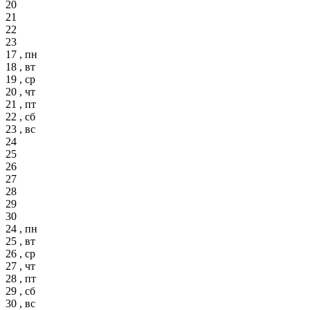
20
21
22
23
17 , пн
18 , вт
19 , ср
20 , чт
21 , пт
22 , сб
23 , вс
24
25
26
27
28
29
30
24 , пн
25 , вт
26 , ср
27 , чт
28 , пт
29 , сб
30 , вс