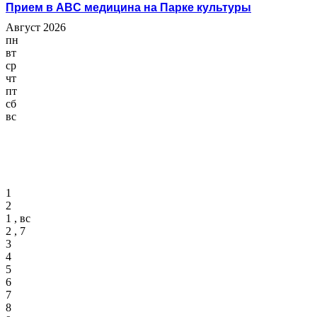
Прием в ABC медицина на Парке культуры
Август 2026
пн
вт
ср
чт
пт
сб
вс
1
2
1 , вс
2 , 7
3
4
5
6
7
8