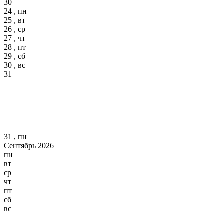
30
24 , пн
25 , вт
26 , ср
27 , чт
28 , пт
29 , сб
30 , вс
31
31 , пн
Сентябрь 2026
пн
вт
ср
чт
пт
сб
вс