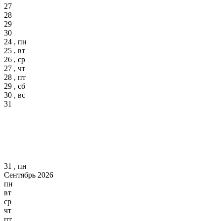
27
28
29
30
24 , пн
25 , вт
26 , ср
27 , чт
28 , пт
29 , сб
30 , вс
31
31 , пн
Сентябрь 2026
пн
вт
ср
чт
пт