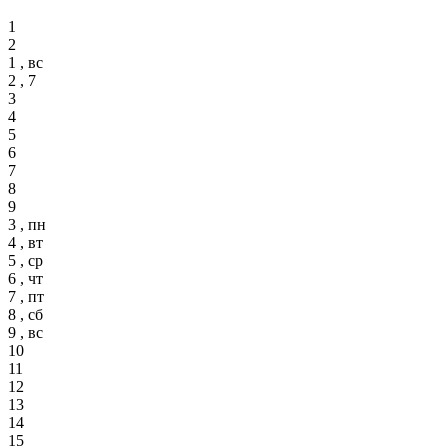
1
2
1 , вс
2 , 7
3
4
5
6
7
8
9
3 , пн
4 , вт
5 , ср
6 , чт
7 , пт
8 , сб
9 , вс
10
11
12
13
14
15