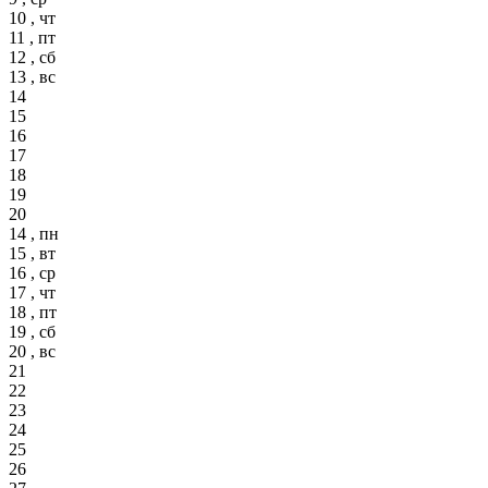
10 , чт
11 , пт
12 , сб
13 , вс
14
15
16
17
18
19
20
14 , пн
15 , вт
16 , ср
17 , чт
18 , пт
19 , сб
20 , вс
21
22
23
24
25
26