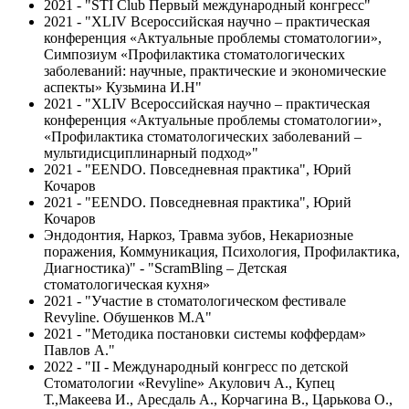
2021 - "STI Club Первый международный конгресс"
2021 - "XLIV Всероссийская научно – практическая
конференция «Актуальные проблемы стоматологии»,
Симпозиум «Профилактика стоматологических
заболеваний: научные, практические и экономические
аспекты» Кузьмина И.Н"
2021 - "XLIV Всероссийская научно – практическая
конференция «Актуальные проблемы стоматологии»,
«Профилактика стоматологических заболеваний –
мультидисциплинарный подход»"
2021 - "EENDO. Повседневная практика", Юрий
Кочаров
2021 - "EENDO. Повседневная практика", Юрий
Кочаров
Эндодонтия, Наркоз, Травма зубов, Некариозные
поражения, Коммуникация, Психология, Профилактика,
Диагностика)" - "ScramBling – Детская
стоматологическая кухня»
2021 - "Участие в стоматологическом фестивале
Revyline. Обушенков М.А"
2021 - "Методика постановки системы коффердам»
Павлов А."
2022 - "II - Международный конгресс по детской
Стоматологии «Revyline» Акулович А., Купец
Т.,Макеева И., Аресдаль А., Корчагина В., Царькова О.,