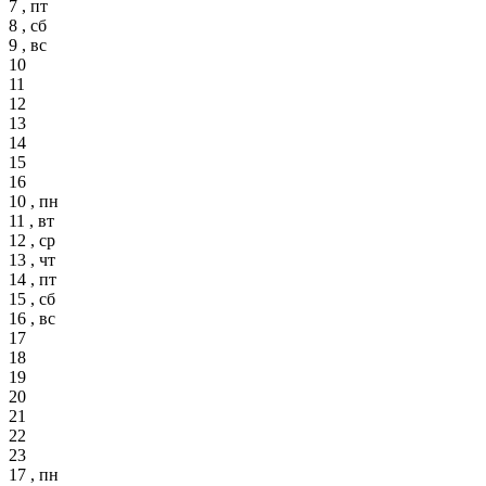
7 , пт
8 , сб
9 , вс
10
11
12
13
14
15
16
10 , пн
11 , вт
12 , ср
13 , чт
14 , пт
15 , сб
16 , вс
17
18
19
20
21
22
23
17 , пн