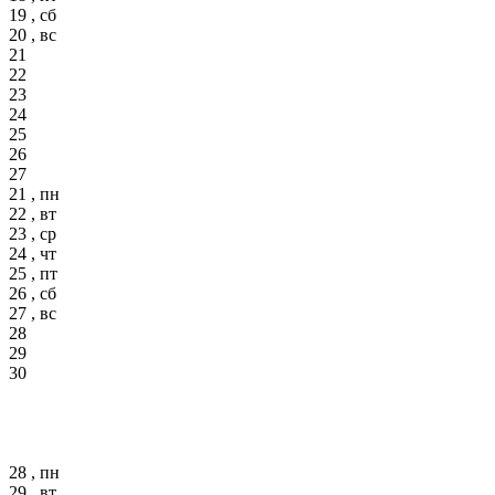
19 , сб
20 , вс
21
22
23
24
25
26
27
21 , пн
22 , вт
23 , ср
24 , чт
25 , пт
26 , сб
27 , вс
28
29
30
28 , пн
29 , вт