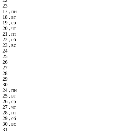
22
23
17 , пн
18 , вт
19 , ср
20 , чт
21 , пт
22 , сб
23 , вс
24
25
26
27
28
29
30
24 , пн
25 , вт
26 , ср
27 , чт
28 , пт
29 , сб
30 , вс
31