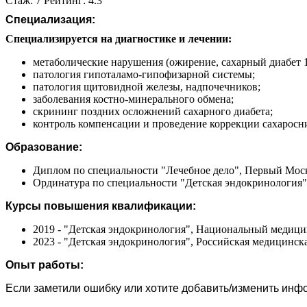
Стаж: 7 Рейтинг: 4.3
Специализация:
Специализируется на диагностике и лечении:
метаболические нарушения (ожирение, сахарный диабет 1 
патология гипоталамо-гипофизарной системы;
патология щитовидной железы, надпочечников;
заболевания костно-минерального обмена;
скрининг поздних осложнений сахарного диабета;
контроль компенсации и проведение коррекции сахаросн
Образование:
Диплом по специальности "Лечебное дело", Первый Моск
Ординатура по специальности "Детская эндокринология"
Курсы повышения квалификации:
2019 - "Детская эндокринология", Национальный медиц
2023 - "Детская эндокринология", Российская медицинс
Опыт работы:
Если заметили ошибку или хотите добавить/изменить ин