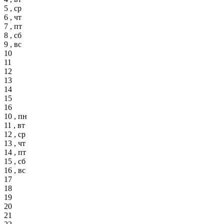
5 , ср
6 , чт
7 , пт
8 , сб
9 , вс
10
11
12
13
14
15
16
10 , пн
11 , вт
12 , ср
13 , чт
14 , пт
15 , сб
16 , вс
17
18
19
20
21