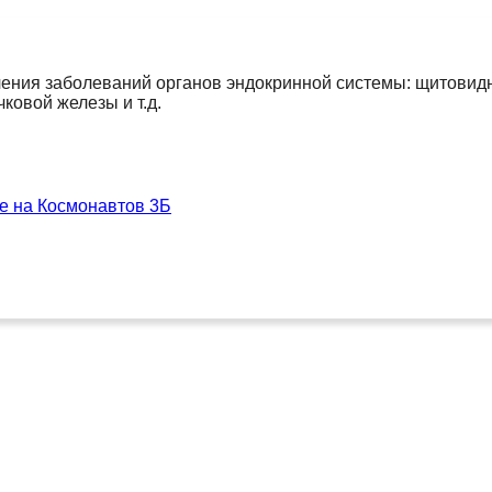
чения заболеваний органов эндокринной системы: щитовид
ковой железы и т.д.
е на Космонавтов 3Б